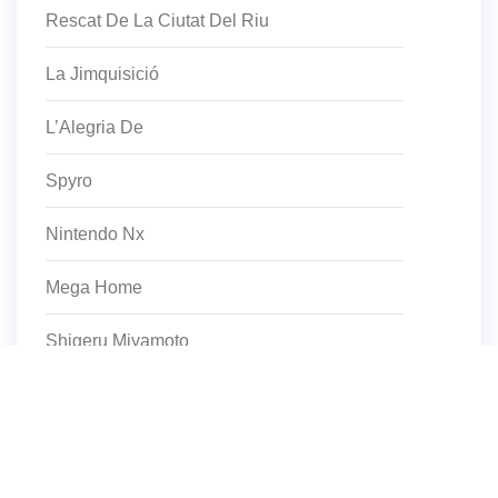
Rescat De La Ciutat Del Riu
La Jimquisició
L’Alegria De
Spyro
Nintendo Nx
Mega Home
Shigeru Miyamoto
Cròniques De Valkyria
Aquesta