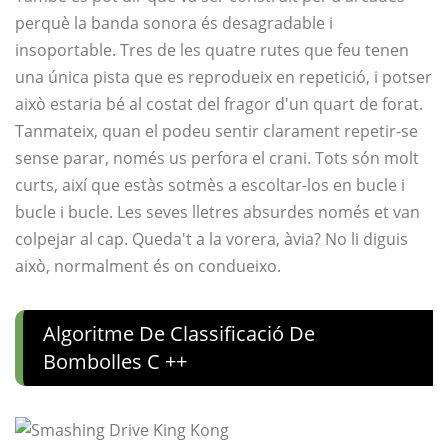
perquè la banda sonora és desagradable i
insoportable. Tres de les quatre rutes que feu tenen
una única pista que es reprodueix en repetició, i potser
això estaria bé al costat del fragor d'un quart de forat.
Tanmateix, quan el podeu sentir clarament repetir-se
sense parar, només us perfora el crani. Tots són molt
curts, així que estàs sotmès a escoltar-los en bucle i
bucle i bucle. Les seves lletres absurdes només et van
colpejar al cap. Queda't a la vorera, àvia? No li diguis
això, normalment és on condueixo.
Algoritme De Classificació De
Bombolles C ++