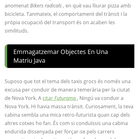
anomenat
Bikers radicals
, en què vau lliurar pizza amb
bicicleta. Tanmateix, el comportament del trànsit i la
pròpia ocupació del transport és on acaben les
similituds.
Emmagatzemar Objectes En Una
Matriu Java
Suposo que tot el tema dels taxis grocs és només una
excusa per conduir de manera temerària per la ciutat
de Nova York. A
citar
Futurama
, Ningú va conduir a
Nova York. Hi havia massa trànsit. Curiosament, la teva
cabina sembla una mica retro-futurista quan cap dels
altres cotxes ho fan. És com si conduïssis una cabina
endurida dissenyada per forçar-se pels carrers