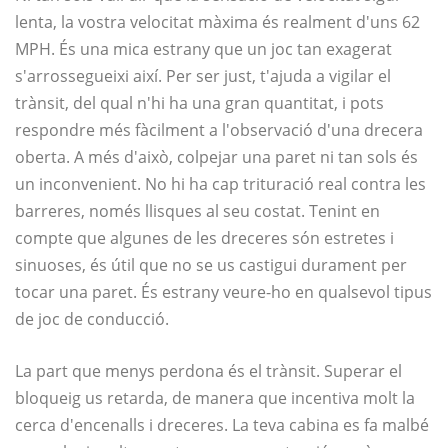
lenta, la vostra velocitat màxima és realment d'uns 62
MPH. És una mica estrany que un joc tan exagerat
s'arrossegueixi així. Per ser just, t'ajuda a vigilar el
trànsit, del qual n'hi ha una gran quantitat, i pots
respondre més fàcilment a l'observació d'una drecera
oberta. A més d'això, colpejar una paret ni tan sols és
un inconvenient. No hi ha cap trituració real contra les
barreres, només llisques al seu costat. Tenint en
compte que algunes de les dreceres són estretes i
sinuoses, és útil que no se us castigui durament per
tocar una paret. És estrany veure-ho en qualsevol tipus
de joc de conducció.
La part que menys perdona és el trànsit. Superar el
bloqueig us retarda, de manera que incentiva molt la
cerca d'encenalls i dreceres. La teva cabina es fa malbé