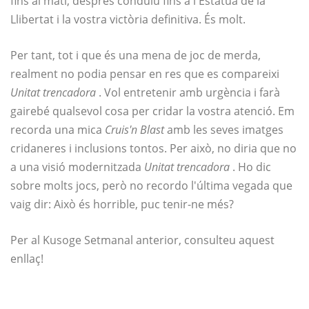
fins al matí, després conduïu fins a l'Estàtua de la
Llibertat i la vostra victòria definitiva. És molt.
Per tant, tot i que és una mena de joc de merda,
realment no podia pensar en res que es compareixi
Unitat trencadora
. Vol entretenir amb urgència i farà
gairebé qualsevol cosa per cridar la vostra atenció. Em
recorda una mica
Cruis'n Blast
amb les seves imatges
cridaneres i inclusions tontos. Per això, no diria que no
a una visió modernitzada
Unitat trencadora
. Ho dic
sobre molts jocs, però no recordo l'última vegada que
vaig dir: Això és horrible, puc tenir-ne més?
Per al Kusoge Setmanal anterior, consulteu aquest
enllaç!