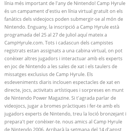
línia més important de l'any de Nintendo! Camp Hyrule
és un campament d'estiu en línia virtual gratuït on els
fanàtics dels videojocs poden submergir-se al món de
Nintendo. Enguany, la inscripció a Camp Hyrule està
programada del 25 al 27 de juliol aquí mateix a
CampHyrule.com. Tots i cadascun dels campistes
registrats estan assignats a una cabina virtual, on pot
conèixer altres jugadors i interactuar amb els experts
en joc de Nintendo a les sales de xat i els taulers de
missatges exclusius de Camp Hyrule. Els
esdeveniments diaris inclouen espectacles de xat en
directe, jocs, activitats artístiques i sorpreses en munt
de Nintendo Power Magazine. Si t'agrada parlar de
videojocs, jugar a bromes pràctiques i fer-te amb els
jugadors experts de Nintendo, treu la loció bronzejant i
prepara't per conèixer-te. nous amics al Camp Hyrule
de Nintendo 2006. Arribarà la setmana del 14 d'agost