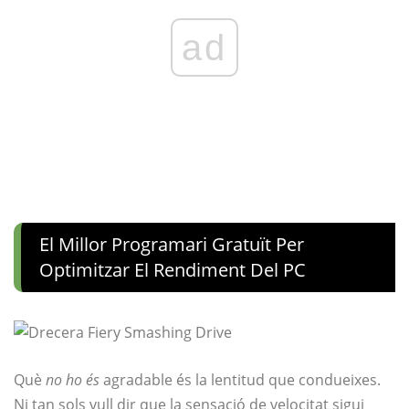
ad
El Millor Programari Gratuït Per
Optimitzar El Rendiment Del PC
Què
no ho és
agradable és la lentitud que condueixes.
Ni tan sols vull dir que la sensació de velocitat sigui