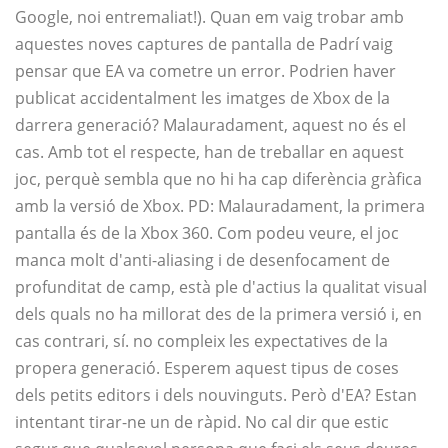
Google, noi entremaliat!).
Quan em vaig trobar amb
aquestes noves captures de pantalla de Padrí vaig
pensar que EA va cometre un error. Podrien haver
publicat accidentalment les imatges de Xbox de la
darrera generació? Malauradament, aquest no és el
cas. Amb tot el respecte, han de treballar en aquest
joc, perquè sembla que no hi ha cap diferència gràfica
amb la versió de Xbox. PD: Malauradament, la primera
pantalla és de la Xbox 360. Com podeu veure, el joc
manca molt d'anti-aliasing i de desenfocament de
profunditat de camp, està ple d'actius la qualitat visual
dels quals no ha millorat des de la primera versió i, en
cas contrari, sí. no compleix les expectatives de la
propera generació. Esperem aquest tipus de coses
dels petits editors i dels nouvinguts. Però d'EA? Estan
intentant tirar-ne un de ràpid. No cal dir que estic