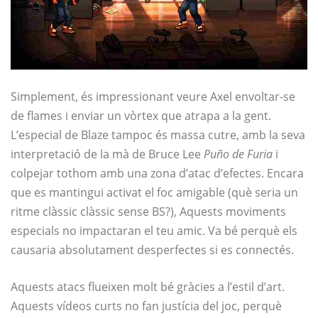
Simplement, és impressionant veure Axel envoltar-se
de flames i enviar un vòrtex que atrapa a la gent.
L’especial de Blaze tampoc és massa cutre, amb la seva
interpretació de la mà de Bruce Lee
Puño de Furia
i
colpejar tothom amb una zona d’atac d’efectes. Encara
que es mantingui activat el foc amigable (què seria un
ritme clàssic clàssic sense BS?), Aquests moviments
especials no impactaran el teu amic. Va bé perquè els
causaria absolutament desperfectes si es connectés.
Aquests atacs flueixen molt bé gràcies a l’estil d’art.
Aquests vídeos curts no fan justícia del joc, perquè