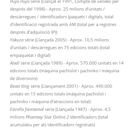
Puyo Puyo
sèrie (Llançat el 1991, Compte de vendes per
després del 1998) - Aprox. 25 milions d’unitats /
descàrregues / identificadors (paquets i digitals, total
d’identificació registrada amb AM (total per a registres
després d’adquisició IP))
Yakuza
sèrie (Llançada 2005) - Aprox. 10,5 milions
d'unitats / descàrregues en 75 edicions totals (total
empaquetat i digital)
Aladí
sèrie (Llançada 1989) - Aprox. 570.000 unitats en 14
edicions totals (màquina pachislot i pachinko i màquina
de diversions)
Beast King
sèrie (Llançament 2001) - Aprox. 490.000
unitats en 15 edicions totals (màquina pachislot i
pachinko i màquina d’atraccions en total)
Estrella fantasmal
sèrie (Llançada 1987) - Aprox. 4,5
milions
Phantasy Star Online 2
Identificadors (total
acumulatiu per als identificadors registrats)