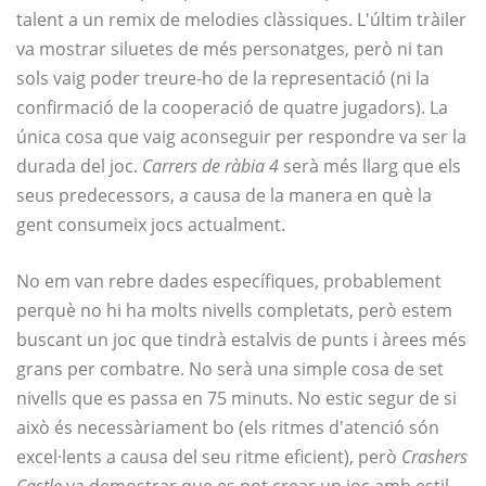
talent a un remix de melodies clàssiques. L'últim tràiler
va mostrar siluetes de més personatges, però ni tan
sols vaig poder treure-ho de la representació (ni la
confirmació de la cooperació de quatre jugadors). La
única cosa que vaig aconseguir per respondre va ser la
durada del joc.
Carrers de ràbia 4
serà més llarg que els
seus predecessors, a causa de la manera en què la
gent consumeix jocs actualment.
No em van rebre dades específiques, probablement
perquè no hi ha molts nivells completats, però estem
buscant un joc que tindrà estalvis de punts i àrees més
grans per combatre. No serà una simple cosa de set
nivells que es passa en 75 minuts. No estic segur de si
això és necessàriament bo (els ritmes d'atenció són
excel·lents a causa del seu ritme eficient), però
Crashers
Castle
va demostrar que es pot crear un joc amb estil