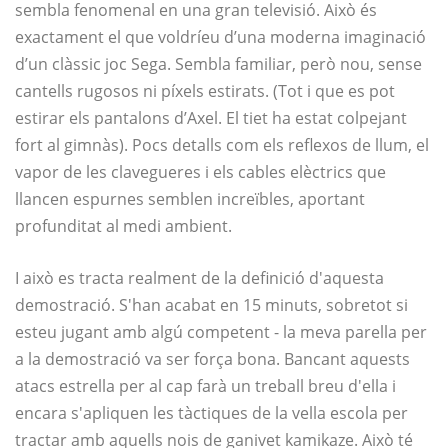
sembla fenomenal en una gran televisió. Això és
exactament el que voldríeu d’una moderna imaginació
d’un clàssic joc Sega. Sembla familiar, però nou, sense
cantells rugosos ni píxels estirats. (Tot i que es pot
estirar els pantalons d’Axel. El tiet ha estat colpejant
fort al gimnàs). Pocs detalls com els reflexos de llum, el
vapor de les clavegueres i els cables elèctrics que
llancen espurnes semblen increïbles, aportant
profunditat al medi ambient.
I això es tracta realment de la definició d'aquesta
demostració. S'han acabat en 15 minuts, sobretot si
esteu jugant amb algú competent - la meva parella per
a la demostració va ser força bona. Bancant aquests
atacs estrella per al cap farà un treball breu d'ella i
encara s'apliquen les tàctiques de la vella escola per
tractar amb aquells nois de ganivet kamikaze. Això té