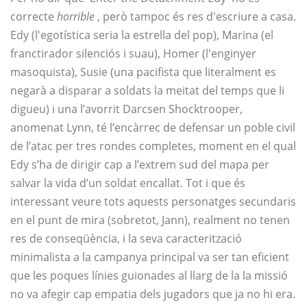
correcte
horrible
, però tampoc és res d'escriure a casa.
Edy (l'egotística seria la estrella del pop), Marina (el
franctirador silenciós i suau), Homer (l'enginyer
masoquista), Susie (una pacifista que literalment es
negarà a disparar a soldats la meitat del temps que li
digueu) i una l’avorrit Darcsen Shocktrooper,
anomenat Lynn, té l’encàrrec de defensar un poble civil
de l’atac per tres rondes completes, moment en el qual
Edy s’ha de dirigir cap a l’extrem sud del mapa per
salvar la vida d’un soldat encallat. Tot i que és
interessant veure tots aquests personatges secundaris
en el punt de mira (sobretot, Jann), realment no tenen
res de conseqüència, i la seva caracterització
minimalista a la campanya principal va ser tan eficient
que les poques línies guionades al llarg de la la missió
no va afegir cap empatia dels jugadors que ja no hi era.