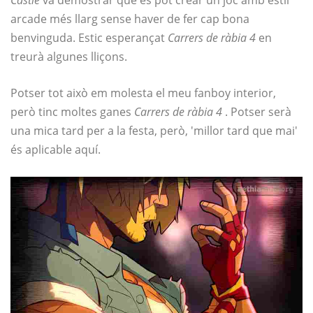
arcade més llarg sense haver de fer cap bona
benvinguda. Estic esperançat
Carrers de ràbia 4
en
treurà algunes lliçons.
Potser tot això em molesta el meu fanboy interior,
però tinc moltes ganes
Carrers de ràbia 4
. Potser serà
una mica tard per a la festa, però, 'millor tard que mai'
és aplicable aquí.