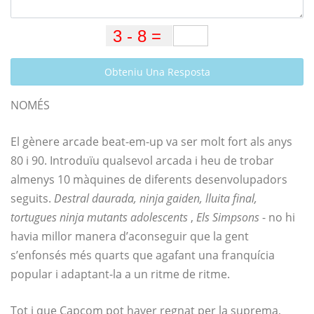
Obteniu Una Resposta
NOMÉS
El gènere arcade beat-em-up va ser molt fort als anys
80 i 90. Introduïu qualsevol arcada i heu de trobar
almenys 10 màquines de diferents desenvolupadors
seguits.
Destral daurada, ninja gaiden, lluita final,
tortugues ninja mutants adolescents
,
Els Simpsons
- no hi
havia millor manera d’aconseguir que la gent
s’enfonsés més quarts que agafant una franquícia
popular i adaptant-la a un ritme de ritme.
Tot i que Capcom pot haver regnat per la suprema,