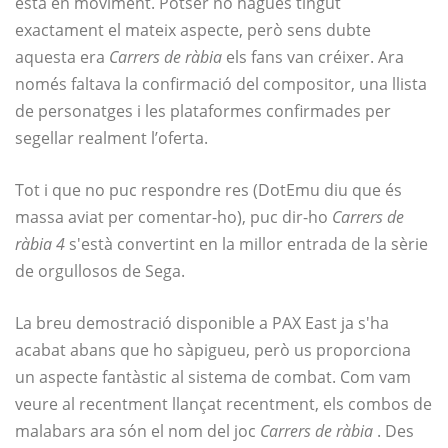
està en moviment. Potser no hagués tingut
exactament el mateix aspecte, però sens dubte
aquesta era
Carrers de ràbia
els fans van créixer. Ara
només faltava la confirmació del compositor, una llista
de personatges i les plataformes confirmades per
segellar realment l’oferta.
Tot i que no puc respondre res (DotEmu diu que és
massa aviat per comentar-ho), puc dir-ho
Carrers de
ràbia 4
s'està convertint en la millor entrada de la sèrie
de orgullosos de Sega.
La breu demostració disponible a PAX East ja s'ha
acabat abans que ho sàpigueu, però us proporciona
un aspecte fantàstic al sistema de combat. Com vam
veure al recentment llançat recentment, els combos de
malabars ara són el nom del joc
Carrers de ràbia
. Des