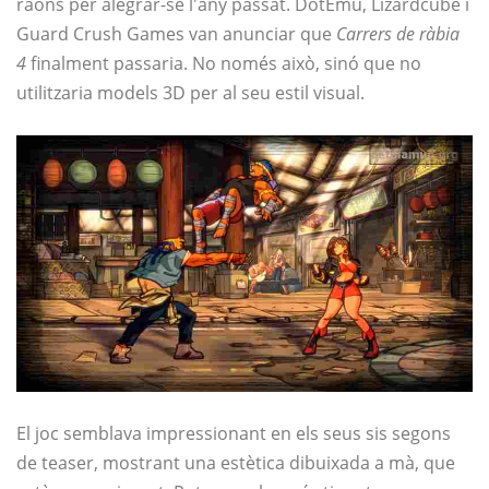
raons per alegrar-se l'any passat. DotEmu, Lizardcube i
Guard Crush Games van anunciar que
Carrers de ràbia
4
finalment passaria. No només això, sinó que no
utilitzaria models 3D per al seu estil visual.
El joc semblava impressionant en els seus sis segons
de teaser, mostrant una estètica dibuixada a mà, que