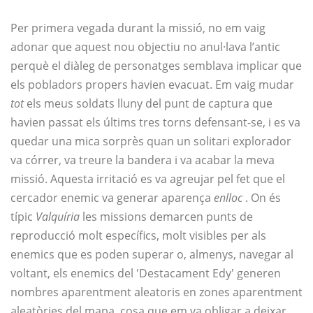
Per primera vegada durant la missió, no em vaig
adonar que aquest nou objectiu no anul·lava l’antic
perquè el diàleg de personatges semblava implicar que
els pobladors propers havien evacuat. Em vaig mudar
tot
els meus soldats lluny del punt de captura que
havien passat els últims tres torns defensant-se, i es va
quedar una mica sorprès quan un solitari explorador
va córrer, va treure la bandera i va acabar la meva
missió. Aquesta irritació es va agreujar pel fet que el
cercador enemic va generar aparença
enlloc
. On és
típic
Valquíria
les missions demarcen punts de
reproducció molt específics, molt visibles per als
enemics que es poden superar o, almenys, navegar al
voltant, els enemics del 'Destacament Edy' generen
nombres aparentment aleatoris en zones aparentment
aleatòries del mapa, cosa que em va obligar a deixar