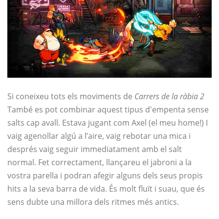
Si coneixeu tots els moviments de
Carrers de la ràbia 2
També es pot combinar aquest tipus d'empenta sense
salts cap avall. Estava jugant com Axel (el meu home!) I
vaig agenollar algú a l’aire, vaig rebotar una mica i
després vaig seguir immediatament amb el salt
normal. Fet correctament, llançareu el jabroni a la
vostra parella i podran afegir alguns dels seus propis
hits a la seva barra de vida. És molt fluït i suau, que és
sens dubte una millora dels ritmes més antics.