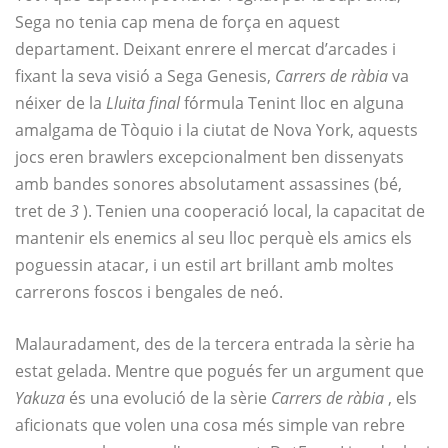
Sega no tenia cap mena de força en aquest
departament. Deixant enrere el mercat d’arcades i
fixant la seva visió a Sega Genesis,
Carrers de ràbia
va
néixer de la
Lluita final
fórmula Tenint lloc en alguna
amalgama de Tòquio i la ciutat de Nova York, aquests
jocs eren brawlers excepcionalment ben dissenyats
amb bandes sonores absolutament assassines (bé,
tret de
3
). Tenien una cooperació local, la capacitat de
mantenir els enemics al seu lloc perquè els amics els
poguessin atacar, i un estil art brillant amb moltes
carrerons foscos i bengales de neó.
Malauradament, des de la tercera entrada la sèrie ha
estat gelada. Mentre que pogués fer un argument que
Yakuza
és una evolució de la sèrie
Carrers de ràbia
, els
aficionats que volen una cosa més simple van rebre