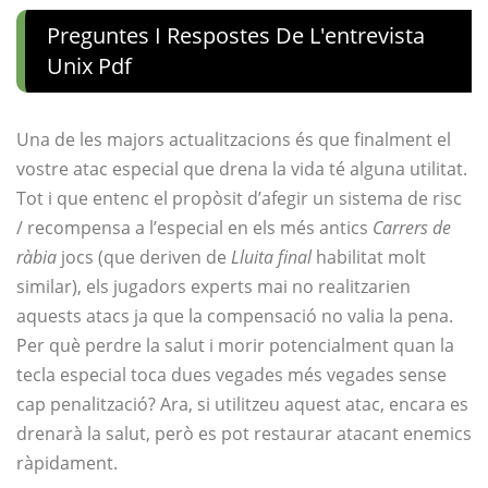
Preguntes I Respostes De L'entrevista
Unix Pdf
Una de les majors actualitzacions és que finalment el
vostre atac especial que drena la vida té alguna utilitat.
Tot i que entenc el propòsit d’afegir un sistema de risc
/ recompensa a l’especial en els més antics
Carrers de
ràbia
jocs (que deriven de
Lluita final
habilitat molt
similar), els jugadors experts mai no realitzarien
aquests atacs ja que la compensació no valia la pena.
Per què perdre la salut i morir potencialment quan la
tecla especial toca dues vegades més vegades sense
cap penalització? Ara, si utilitzeu aquest atac, encara es
drenarà la salut, però es pot restaurar atacant enemics
ràpidament.