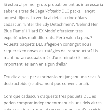
Si esteu al primer grup, probablement us interessaria
saber els tres de Sega
Valquíria
DLC packs, llançat
aquest dijous. La venda al detall a cinc dòlars
cadascun, 'Enter the Edy Detachment', 'Behind Her
Blue Flame' i 'Hard EX Mode' ofereixen tres
experiències molt diferents. Però valen la pena?
Aquests paquets DLC afegeixen contingut nou i
requereixen noves estratègies del reproductor? Us
mantindran ocupats més d’uns minuts? El més
important, és Jann en algun d’ells?
Feu clic al salt per esbrinar-lo mitjançant una revisió
destructoide (relativament poc convencional).
Com que cadascun d’aquests tres paquets DLC es
poden comprar independentment els uns dels altres,
vaig a escriure tres mini-ressenyes en lloc d’una visió