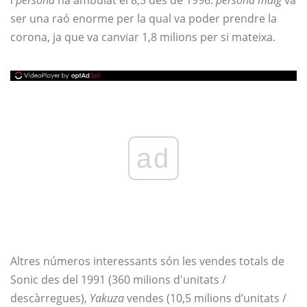
i
persona
ha ambulat el 8,5 des de 1996.
persona maig
va
ser una raó enorme per la qual va poder prendre la
corona, ja que va canviar 1,8 milions per si mateixa.
ad
Altres números interessants són les vendes totals de
Sonic des del 1991 (360 milions d'unitats /
descàrregues),
Yakuza
vendes (10,5 milions d’unitats /