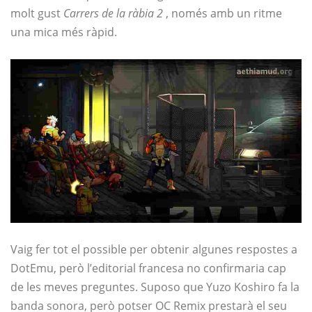
molt gust
Carrers de la ràbia 2
, només amb un ritme
una mica més ràpid.
Vaig fer tot el possible per obtenir algunes respostes a
DotEmu, però l’editorial francesa no confirmaria cap
de les meves preguntes. Suposo que Yuzo Koshiro fa la
banda sonora, però potser OC Remix prestarà el seu