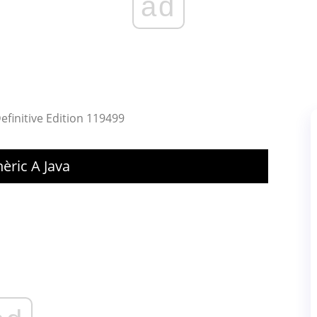
ad
efinitive Edition 119499
èric A Java