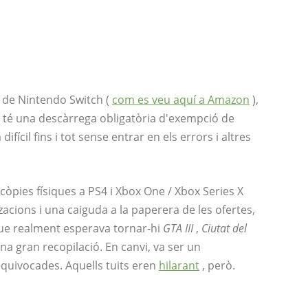
a de Nintendo Switch (
com es veu aquí a Amazon
),
té una descàrrega obligatòria d'exempció de
fícil fins i tot sense entrar en els errors i altres
s còpies físiques a PS4 i Xbox One / Xbox Series X
acions i una caiguda a la paperera de les ofertes,
que realment esperava tornar-hi
GTA III
,
Ciutat del
na gran recopilació. En canvi, va ser un
equivocades. Aquells tuits eren
hilarant
, però.