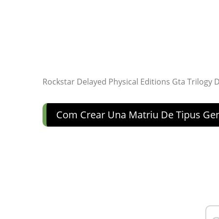
Rockstar Delayed Physical Editions Gta Trilogy D
Com Crear Una Matriu De Tipus Gen