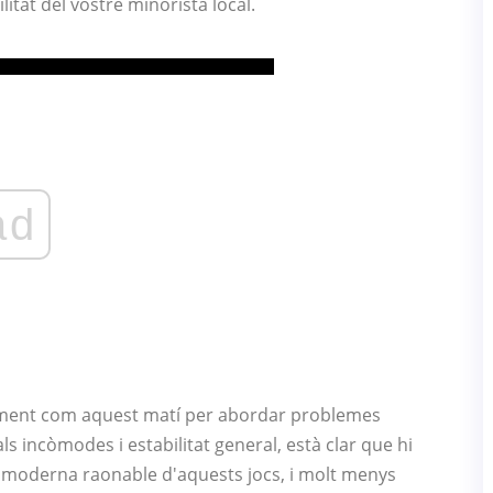
litat del vostre minorista local.
ad
ment com aquest matí per abordar problemes
ls incòmodes i estabilitat general, està clar que hi
ó moderna raonable d'aquests jocs, i molt menys