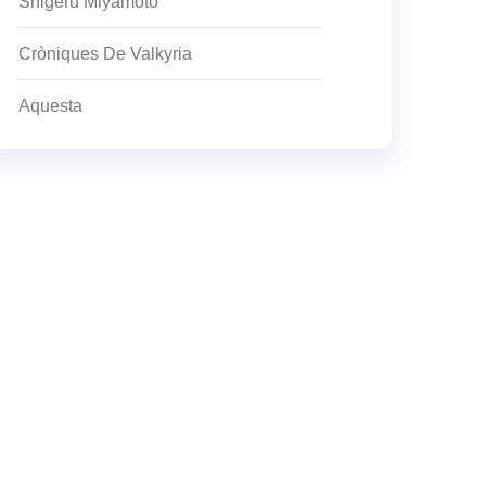
Shigeru Miyamoto
Cròniques De Valkyria
Aquesta