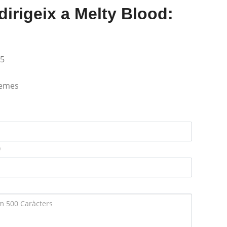
irigeix ​​a Melty Blood:
65
lemes
)