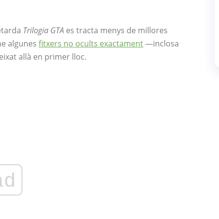
retarda
Trilogia GTA
es tracta menys de millores
-ne algunes
fitxers no ocults exactament
—inclosa
xat allà en primer lloc.
ad