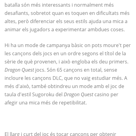
batalla són més interessants i normalment més
desafiants, sobretot quan es toquen en dificultats més
altes, però diferenciar els seus estils ajuda una mica a
animar els jugadors a experimentar ambdues coses.
Hi ha un mode de campanya bàsic on pots moure't per
les cançons dels jocs en un ordre segons el títol de la
sèrie de què provenen, i això engloba els deu primers.
Dragon Quest
jocs. Són 65 cançons en total, sense
incloure les cançons DLC, que no vaig estudiar més. A
més d'això, també obtindreu un mode amb el joc de
taula d'estil Sugoroku del
Dragon Quest
casino per
afegir una mica més de repetibilitat.
El llarg i curt del joc és tocar cançons per obtenir