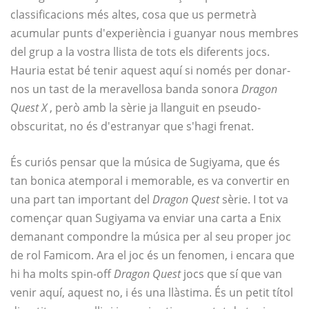
classificacions més altes, cosa que us permetrà
acumular punts d'experiència i guanyar nous membres
del grup a la vostra llista de tots els diferents jocs.
Hauria estat bé tenir aquest aquí si només per donar-
nos un tast de la meravellosa banda sonora
Dragon
Quest X
, però amb la sèrie ja llanguit en pseudo-
obscuritat, no és d'estranyar que s'hagi frenat.
És curiós pensar que la música de Sugiyama, que és
tan bonica atemporal i memorable, es va convertir en
una part tan important del
Dragon Quest
sèrie. I tot va
començar quan Sugiyama va enviar una carta a Enix
demanant compondre la música per al seu proper joc
de rol Famicom. Ara el joc és un fenomen, i encara que
hi ha molts spin-off
Dragon Quest
jocs que sí que van
venir aquí, aquest no, i és una llàstima. És un petit títol