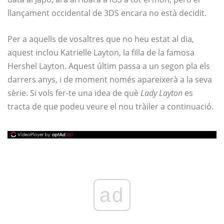
llançament occidental de 3DS encara no està decidit.
Per a aquells de vosaltres que no heu estat al dia,
aquest inclou Katrielle Layton, la filla de la famosa
Hershel Layton. Aquest últim passa a un segon pla els
darrers anys, i de moment només apareixerà a la seva
sèrie. Si vols fer-te una idea de què
Lady Layton
es
tracta de que podeu veure el nou tràiler a continuació.
ad