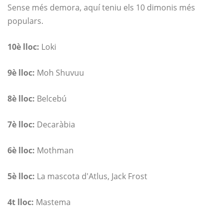
Sense més demora, aquí teniu els 10 dimonis més
populars.
10è lloc:
Loki
9è lloc:
Moh Shuvuu
8è lloc:
Belcebú
7è lloc:
Decaràbia
6è lloc:
Mothman
5è lloc:
La mascota d'Atlus, Jack Frost
4t lloc:
Mastema