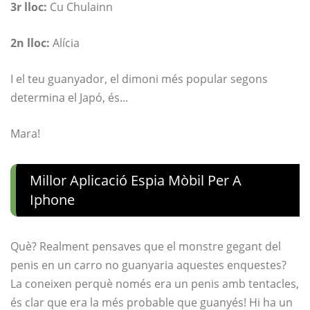
3r lloc:
Cu Chulainn
2n lloc:
Alícia
I el teu guanyador, el dimoni més popular segons
determina el Japó, és...
Mara!
Millor Aplicació Espia Mòbil Per A
Iphone
Què? Realment pensaves que el monstre gegant del
penis en un carro no guanyaria aquestes enquestes?
La coneixen perquè només era un penis amb tentacles,
és clar que era la més probable que guanyés! Hi ha un