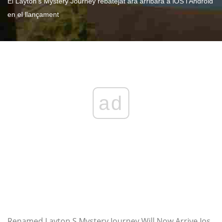
El Layton's Mystery Journey rebatejat ara arribarà a iOS i Android
en el llançament
ad
Renamed Layton S Mystery Journey Will Now Arrive Ios