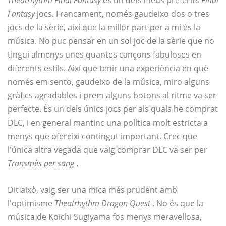
Fantasy
jocs. Francament, només gaudeixo dos o tres
jocs de la sèrie, així que la millor part per a mi és la
música. No puc pensar en un sol joc de la sèrie que no
tingui almenys unes quantes cançons fabuloses en
diferents estils. Així que tenir una experiència en què
només em sento, gaudeixo de la música, miro alguns
gràfics agradables i prem alguns botons al ritme va ser
perfecte. És un dels únics jocs per als quals he comprat
DLC, i en general mantinc una política molt estricta a
menys que ofereixi contingut important. Crec que
l'única altra vegada que vaig comprar DLC va ser per
Transmès per sang
.
Dit això, vaig ser una mica més prudent amb
l'optimisme
Theatrhythm Dragon Quest
. No és que la
música de Koichi Sugiyama fos menys meravellosa,