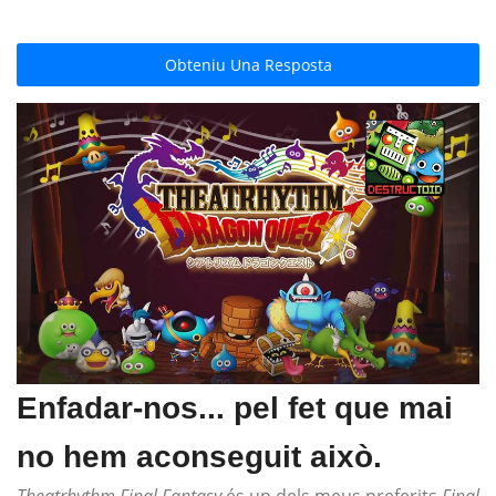
Obteniu Una Resposta
Enfadar-nos... pel fet que mai
no hem aconseguit això.
Theatrhythm Final Fantasy
és un dels meus preferits
Final