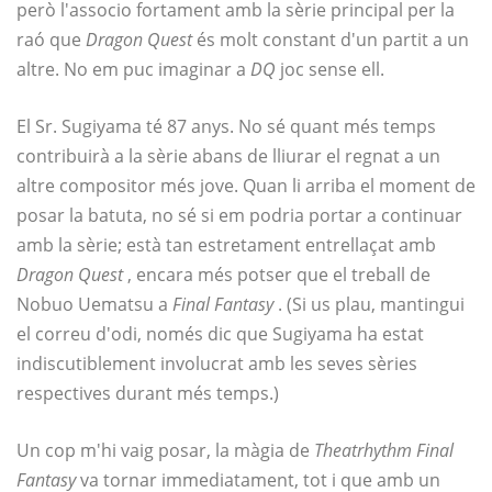
però l'associo fortament amb la sèrie principal per la
raó que
Dragon Quest
és molt constant d'un partit a un
altre. No em puc imaginar a
DQ
joc sense ell.
El Sr. Sugiyama té 87 anys. No sé quant més temps
contribuirà a la sèrie abans de lliurar el regnat a un
altre compositor més jove. Quan li arriba el moment de
posar la batuta, no sé si em podria portar a continuar
amb la sèrie; està tan estretament entrellaçat amb
Dragon Quest
, encara més potser que el treball de
Nobuo Uematsu a
Final Fantasy
. (Si us plau, mantingui
el correu d'odi, només dic que Sugiyama ha estat
indiscutiblement involucrat amb les seves sèries
respectives durant més temps.)
Un cop m'hi vaig posar, la màgia de
Theatrhythm Final
Fantasy
va tornar immediatament, tot i que amb un