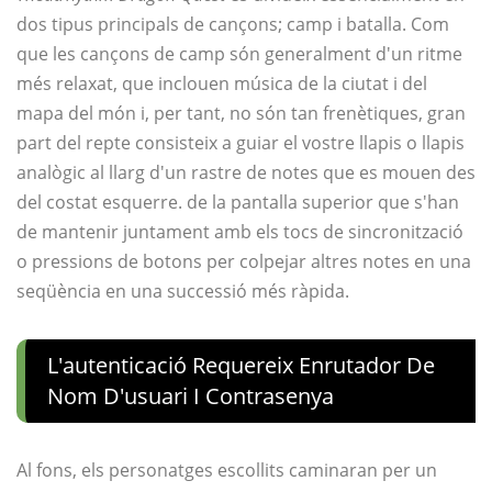
dos tipus principals de cançons; camp i batalla. Com
que les cançons de camp són generalment d'un ritme
més relaxat, que inclouen música de la ciutat i del
mapa del món i, per tant, no són tan frenètiques, gran
part del repte consisteix a guiar el vostre llapis o llapis
analògic al llarg d'un rastre de notes que es mouen des
del costat esquerre. de la pantalla superior que s'han
de mantenir juntament amb els tocs de sincronització
o pressions de botons per colpejar altres notes en una
seqüència en una successió més ràpida.
L'autenticació Requereix Enrutador De
Nom D'usuari I Contrasenya
Al fons, els personatges escollits caminaran per un