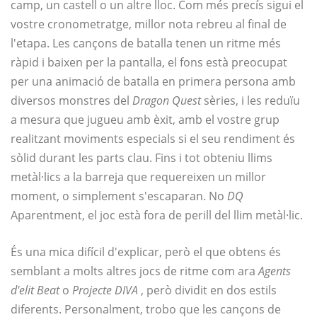
camp, un castell o un altre lloc. Com més precís sigui el
vostre cronometratge, millor nota rebreu al final de
l'etapa. Les cançons de batalla tenen un ritme més
ràpid i baixen per la pantalla, el fons està preocupat
per una animació de batalla en primera persona amb
diversos monstres del
Dragon Quest
sèries, i les reduïu
a mesura que jugueu amb èxit, amb el vostre grup
realitzant moviments especials si el seu rendiment és
sòlid durant les parts clau. Fins i tot obteniu llims
metàl·lics a la barreja que requereixen un millor
moment, o simplement s'escaparan. No
DQ
Aparentment, el joc està fora de perill del llim metàl·lic.
És una mica difícil d'explicar, però el que obtens és
semblant a molts altres jocs de ritme com ara
Agents
d'elit Beat
o
Projecte DIVA
, però dividit en dos estils
diferents. Personalment, trobo que les cançons de