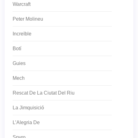
Warcraft
Peter Molineu
Increïble
Botí
Guies
Mech
Rescat De La Ciutat Del Riu
La Jimquisició
L’Alegria De
Spyro