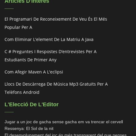
Articles D'Interès
El Programari De Reconeixement De Veu És El Més
Popular Per A
Com Eliminar L'element De La Matriu A Java
C # Preguntes I Respostes D’entrevistes Per A
Estudiants De Primer Any
Com Afegir Maven A L'eclipsi
Llocs De Descàrrega De Música Mp3 Gratuïts Per A
Telèfons Android
L'Elecció De L'Editor
Jugar a un joc de gacha sense gacha em va trencar el cervell
Ressenya: El Sol de la nit
El desenvolupament del joc és més transparent del que penses