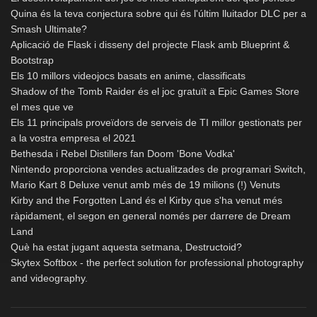
Quina és la teva conjectura sobre qui és l'últim lluitador DLC per a
Smash Ultimate?
Aplicació de Flask i disseny del projecte Flask amb Blueprint &
Bootstrap
Els 10 millors videojocs basats en anime, classificats
Shadow of the Tomb Raider és el joc gratuït a Epic Games Store
el mes que ve
Els 11 principals proveïdors de serveis de TI millor gestionats per
a la vostra empresa el 2021
Bethesda i Rebel Distillers fan Doom 'Bone Vodka'
Nintendo proporciona vendes actualitzades de programari Switch,
Mario Kart 8 Deluxe venut amb més de 19 milions (!) Venuts
Kirby and the Forgotten Land és el Kirby que s'ha venut més
ràpidament, el segon en general només per darrere de Dream
Land
Què ha estat jugant aquesta setmana, Destructoid?
Skytex Softbox - the perfect solution for professional photography
and videography.