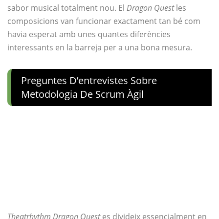
sabor musical totalment nou. El
Dragon Quest
les
composicions van funcionar exactament tan bé com
havia esperat amb unes quantes diferències
interessants en la barreja per a una bona mesura.
Preguntes D’entrevistes Sobre
Metodologia De Scrum Àgil
Theatrhythm Dragon Quest
es divideix essencialment en