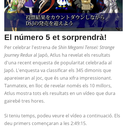
El número 5 et sorprendrà!
Per celebrar l'estrena de
Shin Megami Tensei: Strange
Journey Redux
al Japó, Atlus ha revelat els resultats
d'una recent enquesta de popularitat celebrada al
Japó. L'enquesta va classificar els 345 dimonis que
apareixeran al joc, que és una xifra impressionant.
Tanmateix, en lloc de revelar només els 10 millors,
Atlus mostra tots els resultats en un vídeo que dura
gairebé tres hores.
Si teniu temps, podeu veure el vídeo a continuació. Els
deu primers començaran a les 2:49:15.