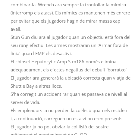
combinar-la. Wrench ara sempre fa trontollar la mímica
(interromp els atacs). Els mímics es mantenen més enrere
per evitar que els jugadors hagin de mirar massa cap
avall.
Stun Gun diu ara al jugador quan un objectiu està fora del
seu rang efectiu. Les armes mostraran un 'Armar fora de
línia' quan l'EMP els desactivi.
El chipset Hepatocytic Amp S-m186 només elimina
adequadament els efectes negatius del debuff 'borratxo'
El jugador ara generarà la ubicació correcta quan viatja de
Shuttle Bay a altres llocs.
S'ha corregit un accident rar quan es passava de nivell al
servei de vida.
Els empleadors ja no perden la col·lisió quan els reciclen
i, a continuació, carreguen un estalvi on eren presents.
El jugador ja no pot obviar la col·lisió del sostre
mitjançant el manteniment de GLOO.