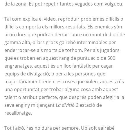
de la zona. Es pot repetir tantes vegades com vulgueu.
Tal com explica el vídeo, reproduir problemes difícils o
difícils comporta els millors resultats. Els enemics són
prou durs que podran deixar caure un munt de botí de
gamma alta, pilars grocs gairebé interminables per
enderrocar-se als morts de tothom. Per als jugadors
que es troben en aquest rang de puntuació de 500
engranatges, aquest és un lloc fantàstic per caçar
equips de divulgació; o per a les persones que
majoritàriament tenen les coses que volen, aquesta és
una oportunitat per trobar alguna cosa amb aquest
talent o atribut perfecte, que després poden afegir a la
seva enginy mitjançant
La divisió 2
estació de
recalibratge.
Tot i això, res no dura per sempre. Ubisoft gairebé