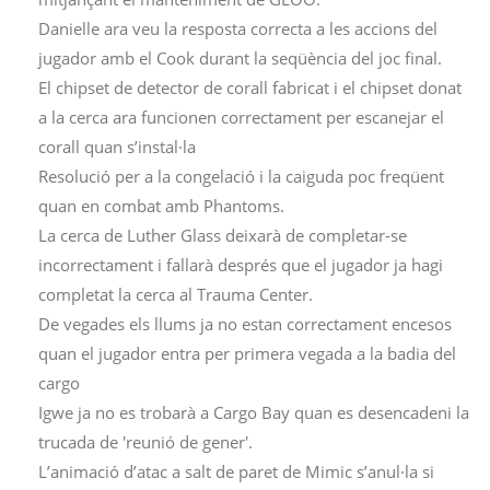
Danielle ara veu la resposta correcta a les accions del
jugador amb el Cook durant la seqüència del joc final.
El chipset de detector de corall fabricat i el chipset donat
a la cerca ara funcionen correctament per escanejar el
corall quan s’instal·la
Resolució per a la congelació i la caiguda poc freqüent
quan en combat amb Phantoms.
La cerca de Luther Glass deixarà de completar-se
incorrectament i fallarà després que el jugador ja hagi
completat la cerca al Trauma Center.
De vegades els llums ja no estan correctament encesos
quan el jugador entra per primera vegada a la badia del
cargo
Igwe ja no es trobarà a Cargo Bay quan es desencadeni la
trucada de 'reunió de gener'.
L’animació d’atac a salt de paret de Mimic s’anul·la si