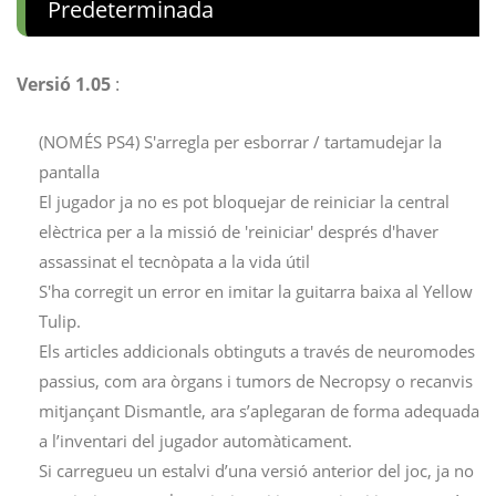
Predeterminada
Versió 1.05
:
(NOMÉS PS4) S'arregla per esborrar / tartamudejar la
pantalla
El jugador ja no es pot bloquejar de reiniciar la central
elèctrica per a la missió de 'reiniciar' després d'haver
assassinat el tecnòpata a la vida útil
S'ha corregit un error en imitar la guitarra baixa al Yellow
Tulip.
Els articles addicionals obtinguts a través de neuromodes
passius, com ara òrgans i tumors de Necropsy o recanvis
mitjançant Dismantle, ara s’aplegaran de forma adequada
a l’inventari del jugador automàticament.
Si carregueu un estalvi d’una versió anterior del joc, ja no