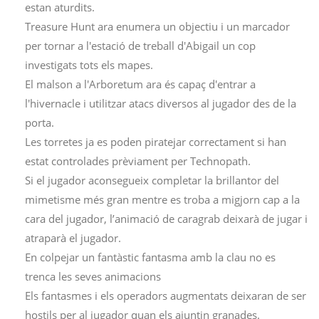
estan aturdits.
Treasure Hunt ara enumera un objectiu i un marcador
per tornar a l'estació de treball d'Abigail un cop
investigats tots els mapes.
El malson a l'Arboretum ara és capaç d'entrar a
l'hivernacle i utilitzar atacs diversos al jugador des de la
porta.
Les torretes ja es poden piratejar correctament si han
estat controlades prèviament per Technopath.
Si el jugador aconsegueix completar la brillantor del
mimetisme més gran mentre es troba a migjorn cap a la
cara del jugador, l’animació de caragrab deixarà de jugar i
atraparà el jugador.
En colpejar un fantàstic fantasma amb la clau no es
trenca les seves animacions
Els fantasmes i els operadors augmentats deixaran de ser
hostils per al jugador quan els ajuntin granades.