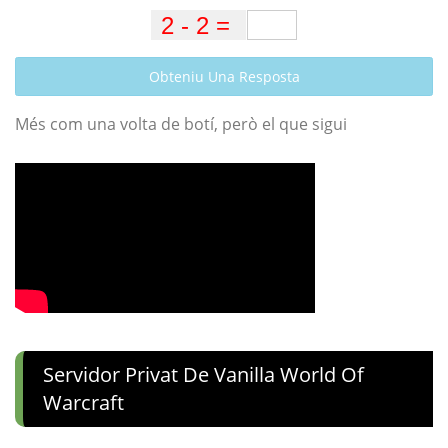
Obteniu Una Resposta
Més com una volta de botí, però el que sigui
Servidor Privat De Vanilla World Of
Warcraft