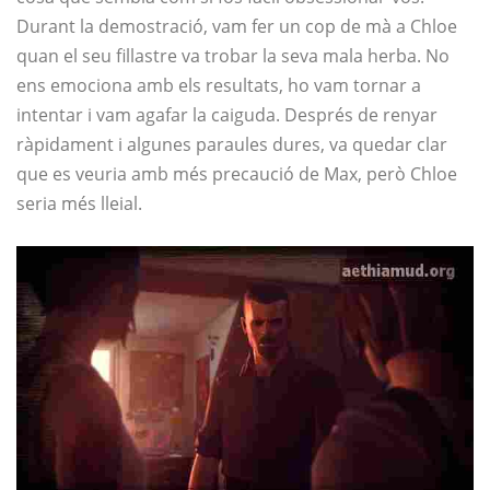
Durant la demostració, vam fer un cop de mà a Chloe
quan el seu fillastre va trobar la seva mala herba. No
ens emociona amb els resultats, ho vam tornar a
intentar i vam agafar la caiguda. Després de renyar
ràpidament i algunes paraules dures, va quedar clar
que es veuria amb més precaució de Max, però Chloe
seria més lleial.