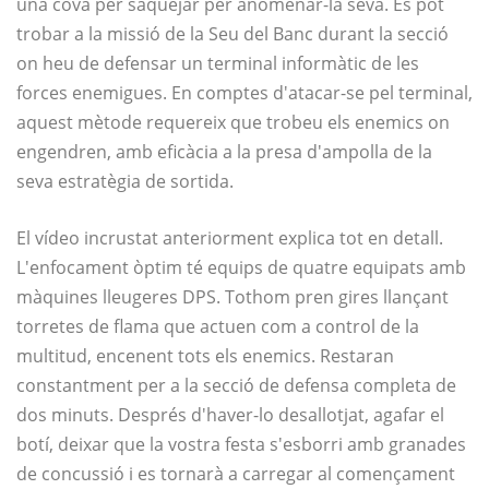
una cova per saquejar per anomenar-la seva. Es pot
trobar a la missió de la Seu del Banc durant la secció
on heu de defensar un terminal informàtic de les
forces enemigues. En comptes d'atacar-se pel terminal,
aquest mètode requereix que trobeu els enemics on
engendren, amb eficàcia a la presa d'ampolla de la
seva estratègia de sortida.
El vídeo incrustat anteriorment explica tot en detall.
L'enfocament òptim té equips de quatre equipats amb
màquines lleugeres DPS. Tothom pren gires llançant
torretes de flama que actuen com a control de la
multitud, encenent tots els enemics. Restaran
constantment per a la secció de defensa completa de
dos minuts. Després d'haver-lo desallotjat, agafar el
botí, deixar que la vostra festa s'esborri amb granades
de concussió i es tornarà a carregar al començament