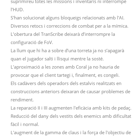
suprimireu totes les missions i inventaris ni interrompé
l’HUD.
S'han solucionat alguns bloqueigs relacionats amb l'AI.
Diversos retocs i correccions de combat per a la mímica.
L’obertura del TranScribe deixarà d’interrompre la
configuració de FoV.
La llum que hi ha a sobre d’una torreta ja no s’apagarà
quan el jugador salti i llisqui mentre la sosté.
L'aproximació a les zones amb Coral ja no hauria de
provocar que el client tartegi i, finalment, es congeli.
Els cadàvers dels operadors dels estalvis realitzats en
construccions anteriors deixaran de causar problemes de
rendiment.
La reparació II i III augmenten l'eficàcia amb kits de pedaç.
Reducció del dany dels vestits dels enemics amb dificultat
fàcil i normal.
L'augment de la gamma de claus i la força de l'objectiu de