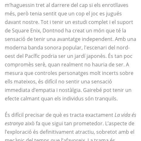
m’haguessin tret al darrere del cap si els enrotllaves
més, però tenia sentit que un cop el joc es jugués
davant nostre. Tot i tenir un estudi complet i el suport
de Square Enix, Dontnod ha creat un món que té la
sensació de tenir una avantatge independent. Amb una
moderna banda sonora popular, l'escenari del nord-
oest del Pacífic podria ser un jardí japonès. És tan poc
compromès serè, quan realment no hauria de ser. A
mesura que controles personatges molt incerts sobre
ells mateixos, és difícil no sentir una sensació
immediata d’empatia i nostàlgia. Gairebé pot tenir un
efecte calmant quan els individus són tranquils.
És difícil precisar de què es tracta exactament
La vida és
estranya
això fa que sigui tan prometedor. L’aspecte de
l’exploració és definitivament atractiu, sobretot amb el
mecànic del temps que l’afavoreix. La trama és