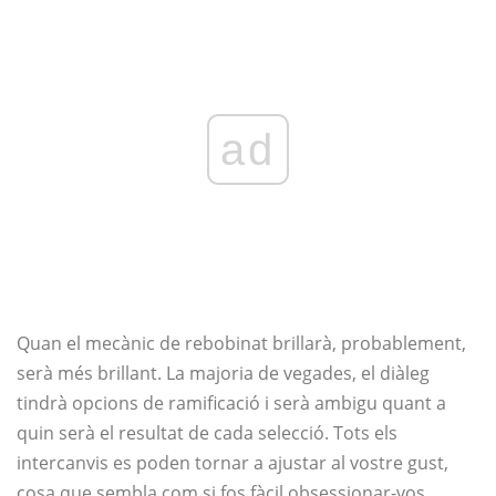
ad
Quan el mecànic de rebobinat brillarà, probablement,
serà més brillant. La majoria de vegades, el diàleg
tindrà opcions de ramificació i serà ambigu quant a
quin serà el resultat de cada selecció. Tots els
intercanvis es poden tornar a ajustar al vostre gust,
cosa que sembla com si fos fàcil obsessionar-vos.