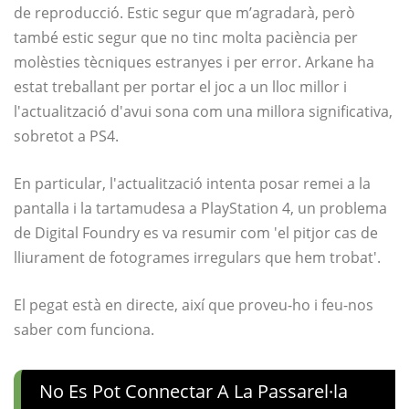
de reproducció. Estic segur que m’agradarà, però
també estic segur que no tinc molta paciència per
molèsties tècniques estranyes i per error. Arkane ha
estat treballant per portar el joc a un lloc millor i
l'actualització d'avui sona com una millora significativa,
sobretot a PS4.
En particular, l'actualització intenta posar remei a la
pantalla i la tartamudesa a PlayStation 4, un problema
de Digital Foundry es va resumir com 'el pitjor cas de
lliurament de fotogrames irregulars que hem trobat'.
El pegat està en directe, així que proveu-ho i feu-nos
saber com funciona.
No Es Pot Connectar A La Passarel·la