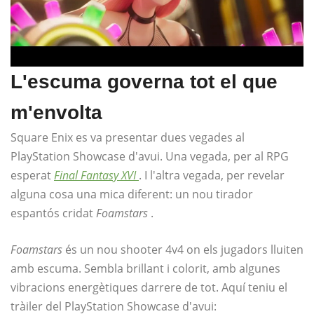
L'escuma governa tot el que
m'envolta
Square Enix es va presentar dues vegades al
PlayStation Showcase d'avui. Una vegada, per al RPG
esperat
Final Fantasy XVI
. I l'altra vegada, per revelar
alguna cosa una mica diferent: un nou tirador
espantós cridat
Foamstars
.
Foamstars
és un nou shooter 4v4 on els jugadors lluiten
amb escuma. Sembla brillant i colorit, amb algunes
vibracions energètiques darrere de tot. Aquí teniu el
tràiler del PlayStation Showcase d'avui: