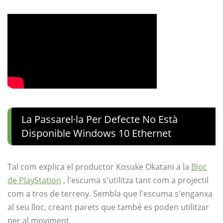
La Passarel·la Per Defecte No Està
Disponible Windows 10 Ethernet
Tal com explica el productor Kosuke Okatani a la
Bloc
de PlayStation
, l'escuma s'utilitza tant com a projectil
com a tros de terreny. Sembla que l'escuma s'enganxa
al seu lloc, creant parets que també es poden utilitzar
per al moviment.