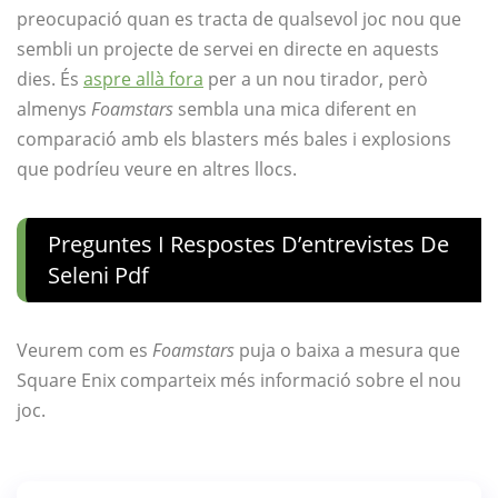
preocupació quan es tracta de qualsevol joc nou que
sembli un projecte de servei en directe en aquests
dies. És
aspre allà fora
per a un nou tirador, però
almenys
Foamstars
sembla una mica diferent en
comparació amb els blasters més bales i explosions
que podríeu veure en altres llocs.
Preguntes I Respostes D’entrevistes De
Seleni Pdf
Veurem com es
Foamstars
puja o baixa a mesura que
Square Enix comparteix més informació sobre el nou
joc.