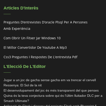
Articles D'Interès
Preguntes D’entrevistes D’oracle Plsql Per A Persones
Amb Experiència
Com Obrir Un Fitxer Jar Windows 10
El Millor Convertidor De Youtube A Mp3
Css3 Preguntes I Respostes De L'entrevista Pdf
L'Elecció De L'Editor
Jugar a un joc de gacha sense gacha em va trencar el cervell
Ressenya: El Sol de la nit
El desenvolupament del joc és més transparent del que penses
Quina és la teva conjectura sobre qui és l'últim lluitador DLC per a
Smash Ultimate?
Aplicació de Flask i disseny del projecte Flask amb Blueprint &