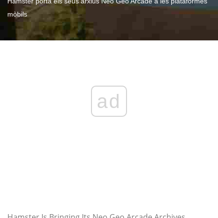
Hamster porta els seus arxius Neo Geo Arcade a les plataformes
mòbils
ad
Hamster Is Bringing Its Neo Geo Arcade Archives