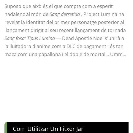
Suposo que això és el que compta com a esperit
nadalenc al món de
Sang derretida
. Project Lumina ha
revelat la identitat del primer personatge posterior al
llançament dirigit al seu recent llançament de tornada
Sang fosa: Tipus Lumina
— Dead Apostle Noel s'unirà a
la lluitadora d'anime com a DLC de pagament i és tan
maca com una papallona i el doble de mortal... Umm...
Com Utilitzar Un Fitxer Jar