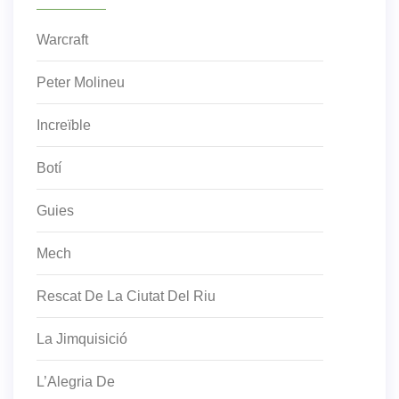
Warcraft
Peter Molineu
Increïble
Botí
Guies
Mech
Rescat De La Ciutat Del Riu
La Jimquisició
L’Alegria De