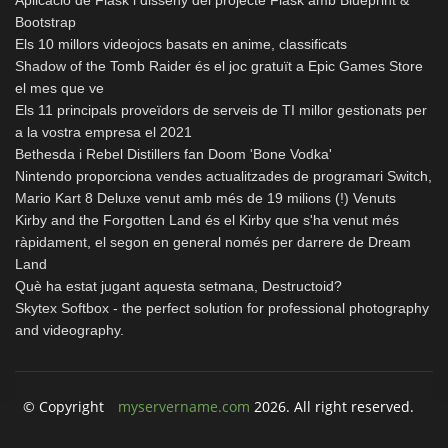
Bootstrap
Els 10 millors videojocs basats en anime, classificats
Shadow of the Tomb Raider és el joc gratuït a Epic Games Store
el mes que ve
Els 11 principals proveïdors de serveis de TI millor gestionats per
a la vostra empresa el 2021
Bethesda i Rebel Distillers fan Doom 'Bone Vodka'
Nintendo proporciona vendes actualitzades de programari Switch,
Mario Kart 8 Deluxe venut amb més de 19 milions (!) Venuts
Kirby and the Forgotten Land és el Kirby que s'ha venut més
ràpidament, el segon en general només per darrere de Dream
Land
Què ha estat jugant aquesta setmana, Destructoid?
Skytex Softbox - the perfect solution for professional photography
and videography.
© Copyright
myservername.com
2026. All right reserved.