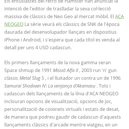
Els entusiastes del retro de Hamster han anunciat la
intenció de l'editor de traslladar la seva col·lecció
massiva de clàssics de Neo Geo al mercat mòbil. El
ACA
NEOGEO
La sèrie veurà els clàssics de SNK de l'època
daurada del desenvolupador llançats en dispositius
iPhone i Android, i s'espera que cada títol es venda al
detall per uns 4 USD cadascun.
Els primers llançaments de la nova gamma seran
Space shmup de 1991
Missió Alfa II
, 2003 run 'n' gun
clàssic
Metal Slug 5
, i el lluitador un contra un de 1996
Samurai Shodown IV: La venjança d'Akamasu
. Tots i
cadascun dels llançaments de la línia d'ACA NEOGEO
inclouran opcions de visualització, opcions de joc,
personalització de coixinets virtuals i estats de desat,
de manera que podreu gaudir de cadascun d'aquests
llançaments clàssics d'arcade mentre viatgeu, en un