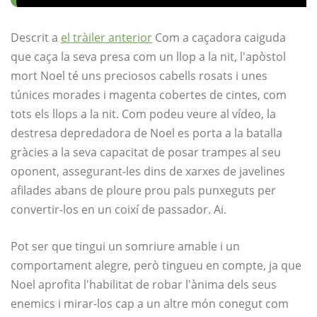
Descrit a
el tràiler anterior
Com a caçadora caiguda
que caça la seva presa com un llop a la nit, l'apòstol
mort Noel té uns preciosos cabells rosats i unes
túnices morades i magenta cobertes de cintes, com
tots els llops a la nit. Com podeu veure al vídeo, la
destresa depredadora de Noel es porta a la batalla
gràcies a la seva capacitat de posar trampes al seu
oponent, assegurant-les dins de xarxes de javelines
afilades abans de ploure prou pals punxeguts per
convertir-los en un coixí de passador. Ai.
Pot ser que tingui un somriure amable i un
comportament alegre, però tingueu en compte, ja que
Noel aprofita l'habilitat de robar l'ànima dels seus
enemics i mirar-los cap a un altre món conegut com