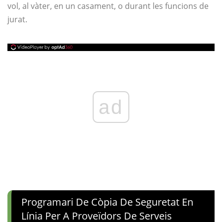
vol, al vàter, en un casament, o durant les funcions de
jurat.
ad
Programari De Còpia De Seguretat En
Línia Per A Proveïdors De Serveis