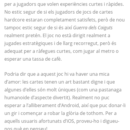
per a jugadors que volen experiències curtes i ràpides.
No estic segur de si els jugadors de jocs de cartes
hardcore estaran completament satisfets, però de nou
tampoc estic segur de si és així
Guerra dels Caiguts
realment pretén. El joc no està dirigit realment a
jugades estratègiques i de llarg recorregut, però és
adequat per a ràfegues curtes, com jugar al metro o
esperar una tassa de cafè.
Podria dir que a aquest joc hi va haver una mica
d’amor: les cartes tenen un art bastant digne i que
algunes d’elles són molt úniques (com una pastanaga
humanoide d’aspecte divertit). Realment no puc
esperar a l’alliberament d’Android, així que puc donar-li
un gir i començar a robar la glòria de tothom. Per a
aquells usuaris afortunats d’iOS, proveu-ho i digueu-
nos què en penseu!