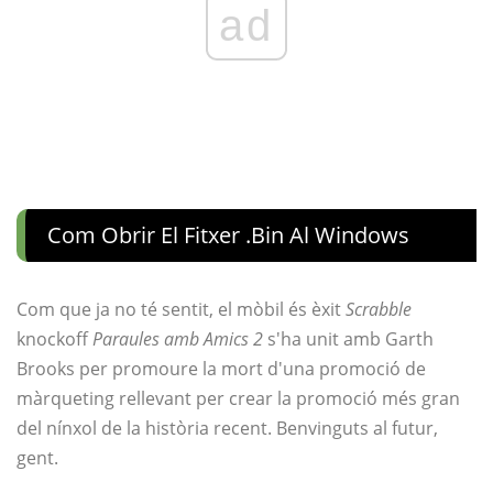
ad
Com Obrir El Fitxer .bin Al Windows
Com que ja no té sentit, el mòbil és èxit
Scrabble
knockoff
Paraules amb Amics 2
s'ha unit amb Garth
Brooks per promoure la mort d'una promoció de
màrqueting rellevant per crear la promoció més gran
del nínxol de la història recent. Benvinguts al futur,
gent.