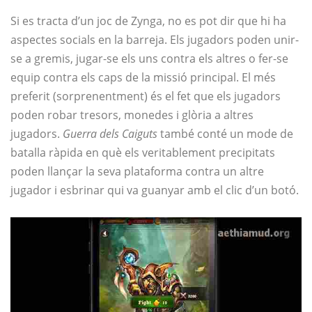
Si es tracta d’un joc de Zynga, no es pot dir que hi ha
aspectes socials en la barreja. Els jugadors poden unir-
se a gremis, jugar-se els uns contra els altres o fer-se
equip contra els caps de la missió principal. El més
preferit (sorprenentment) és el fet que els jugadors
poden robar tresors, monedes i glòria a altres
jugadors.
Guerra dels Caiguts
també conté un mode de
batalla ràpida en què els veritablement precipitats
poden llançar la seva plataforma contra un altre
jugador i esbrinar qui va guanyar amb el clic d’un botó.