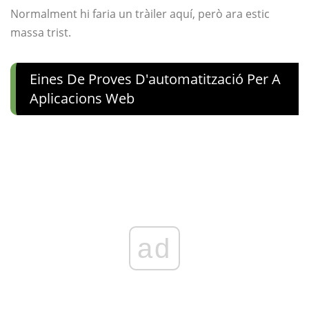
Normalment hi faria un tràiler aquí, però ara estic
massa trist.
Eines De Proves D'automatització Per A
Aplicacions Web
ad