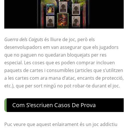
Guerra dels Caiguts
és lliure de joc, però els
desenvolupadors em van assegurar que els jugadors
que no paguen no quedaran bloquejats per res
especial. Les coses que es poden comprar inclouen
paquets de cartes i consumibles (articles que s’utilitzen
a les cartes com ara mana d’atac, encants de protecció,
etc.), que per sort ningú no pot robar-te durant el joc.
Com S’escriuen Casos De Prova
Puc veure que aquest enlairament és un joc addictiu