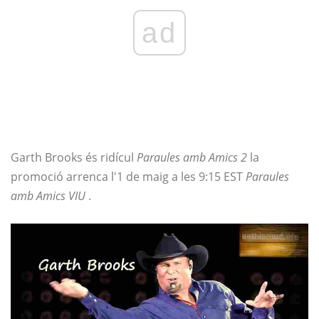
ad
Garth Brooks és ridícul
Paraules amb Amics 2
la
promoció arrenca l'1 de maig a les 9:15 EST
Paraules
amb Amics VIU
.