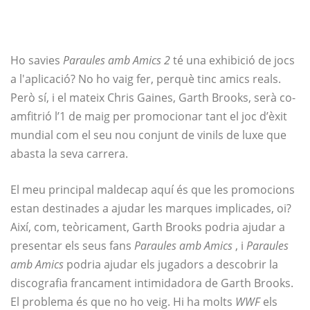
Ho savies
Paraules amb Amics 2
té una exhibició de jocs
a l'aplicació? No ho vaig fer, perquè tinc amics reals.
Però sí, i el mateix Chris Gaines, Garth Brooks, serà co-
amfitrió l’1 de maig per promocionar tant el joc d’èxit
mundial com el seu nou conjunt de vinils de luxe que
abasta la seva carrera.
El meu principal maldecap aquí és que les promocions
estan destinades a ajudar les marques implicades, oi?
Així, com, teòricament, Garth Brooks podria ajudar a
presentar els seus fans
Paraules amb Amics
, i
Paraules
amb Amics
podria ajudar els jugadors a descobrir la
discografia francament intimidadora de Garth Brooks.
El problema és que no ho veig. Hi ha molts
WWF
els