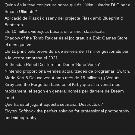
Quina és la teva conjectura sobre qui és l'últim lluitador DLC per a
Smash Ultimate?
Aplicació de Flask i disseny del projecte Flask amb Blueprint &
Bootstrap
Els 10 millors videojocs basats en anime, classificats
Shadow of the Tomb Raider és el joc gratuït a Epic Games Store
el mes que ve
Els 11 principals proveïdors de serveis de TI millor gestionats per
a la vostra empresa el 2021
Bethesda i Rebel Distillers fan Doom 'Bone Vodka'
Nintendo proporciona vendes actualitzades de programari Switch,
Mario Kart 8 Deluxe venut amb més de 19 milions (!) Venuts
Kirby and the Forgotten Land és el Kirby que s'ha venut més
ràpidament, el segon en general només per darrere de Dream
Land
Què ha estat jugant aquesta setmana, Destructoid?
Skytex Softbox - the perfect solution for professional photography
and videography.