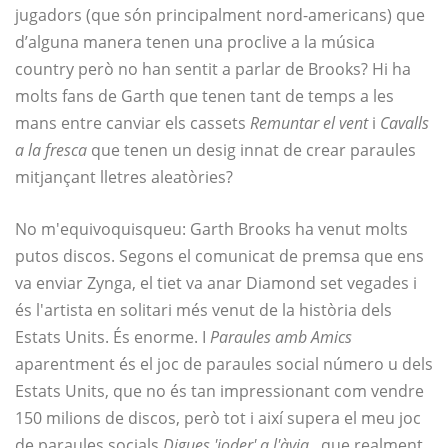
jugadors (que són principalment nord-americans) que
d’alguna manera tenen una proclive a la música
country però no han sentit a parlar de Brooks? Hi ha
molts fans de Garth que tenen tant de temps a les
mans entre canviar els cassets
Remuntar el vent
i
Cavalls
a la fresca
que tenen un desig innat de crear paraules
mitjançant lletres aleatòries?
No m'equivoquisqueu: Garth Brooks ha venut molts
putos discos. Segons el comunicat de premsa que ens
va enviar Zynga, el tiet va anar Diamond set vegades i
és l'artista en solitari més venut de la història dels
Estats Units. És enorme. I
Paraules amb Amics
aparentment és el joc de paraules social número u dels
Estats Units, que no és tan impressionant com vendre
150 milions de discos, però tot i així supera el meu joc
de paraules socials
Digues 'joder' a l'àvia
, que realment