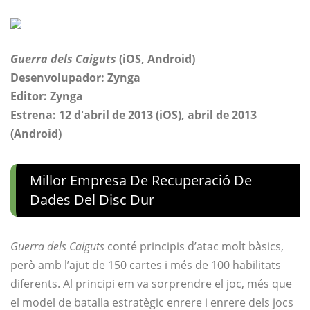
Guerra dels Caiguts
(iOS, Android)
Desenvolupador: Zynga
Editor: Zynga
Estrena: 12 d'abril de 2013 (iOS), abril de 2013
(Android)
Millor Empresa De Recuperació De
Dades Del Disc Dur
Guerra dels Caiguts
conté principis d’atac molt bàsics,
però amb l’ajut de 150 cartes i més de 100 habilitats
diferents. Al principi em va sorprendre el joc, més que
el model de batalla estratègic enrere i enrere dels jocs