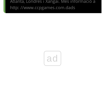
Atlanta, Londres i Xangai. Més informació a
http: //
www.ccpgames.com.dads
ad