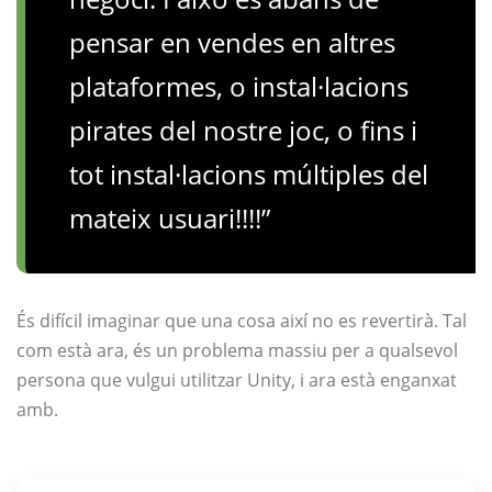
pensar en vendes en altres
plataformes, o instal·lacions
pirates del nostre joc, o fins i
tot instal·lacions múltiples del
mateix usuari!!!!”
És difícil imaginar que una cosa així no es revertirà. Tal
com està ara, és un problema massiu per a qualsevol
persona que vulgui utilitzar Unity, i ara està enganxat
amb.