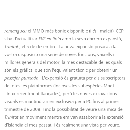
romangueu
el MMO més bonic disponible (i
és
, maleït), CCP
s'ha d'actualitzar
EVE en línia
amb la seva darrera expansió,
Trinitat
, el 5 de desembre. La nova expansió posarà a la
vostra disposició una sèrie de noves funcions, vaixells i
millores generals del motor, la més destacable de les quals
són els gràfics, que són l'equivalent tècnic per obtenir un
passejar
punxada
. L'expansió és gratuïta per als subscriptors
de totes les plataformes (incloses les subespècies Mac i
Linux recentment llançades), però les noves excavacions
visuals es mantindran en exclusiva per a PC fins al primer
trimestre de 2008. Tinc la possibilitat de veure una mica de
Trinitat
en moviment mentre em van assaborir a la extensió
d’Islàndia el mes passat, i és realment una vista per veure.