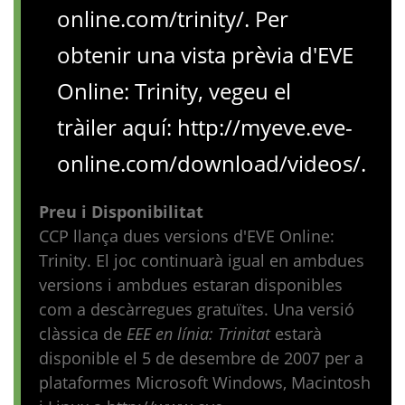
online.com/trinity
/. Per
obtenir una vista prèvia d'EVE
Online: Trinity, vegeu el
tràiler aquí:
http://myeve.eve-
online.com/download/videos
/.
Preu i Disponibilitat
CCP llança dues versions d'EVE Online:
Trinity. El joc continuarà igual en ambdues
versions i ambdues estaran disponibles
com a descàrregues gratuïtes. Una versió
clàssica de
EEE en línia: Trinitat
estarà
disponible el 5 de desembre de 2007 per a
plataformes Microsoft Windows, Macintosh