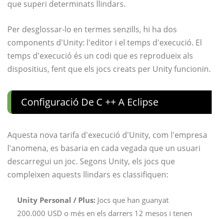
que superi determinats llindars.
Per desglossar-lo en termes senzills, hi ha dos
components d'Unity: l'editor i el temps d'execució. El
temps d'execució és un codi que es reprodueix als
dispositius, fent que els jocs creats per Unity funcionin.
Configuració De C ++ A Eclipse
Aquesta nova tarifa d'execució d'Unity, com l'empresa
l'anomena, es basaria en cada vegada que un usuari
descarregui un joc. Segons Unity, els jocs que
compleixen aquests llindars es classifiquen:
Unity Personal / Plus:
Jocs que han guanyat
200.000 USD o més en els darrers 12 mesos i tenen