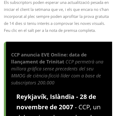
Els subscriptors poden esperar una actualització pesada en
iniciar el client la setmana que ve, i els que encara no s'han
incorporat al plec sempre poden aprofitar la prova gratuïta
de 14 dies si teniu interès a comprovar les noves visuals.
Feu clic en el salt per a la nota de premsa completa.
CCP anuncia EVE Online: data de
llançament de Trinitat
CCP permetrà una
millora gràfica sense precedents del seu
MMOG de ciència-ficció líder com a base de
subscriptors 200.000
Reykjavík, Islàndia - 28 de
novembre de 2007
- CCP, un