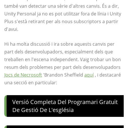
també van detectar una sèrie d'altres canvis. És a dir,
Unity Personal ja no es pot utilitzar fora de línia i Unity
Plus s'està retirant per als nous subscriptors a partir
d'avui.
Hi ha molta discussió i ira sobre aquests canvis per
part dels desenvolupadors, especialment dels que
treballen en l'escena independent. Vaig trobar un bon
resum dels problemes per part dels desenvolupadors
Jocs de Necrosoft
'Brandon Sheffield
aquí
, i destacaré
una secció en particular:
Versió Completa Del Programari Gratuït
De Gestió De L'església