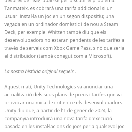
després de reagrupar-se per discutir el problema.
Tanmateix, es cobrarà una tarifa addicional si un
usuari instal·la un joc en un segon dispositiu; una
vegada en un ordinador domèstic i de nou a Steam
Deck, per exemple. Whitten també diu que els
desenvolupadors no estaran pendents de les tarifes a
través de serveis com Xbox Game Pass, sinó que seria
el distribuïdor (també conegut com a Microsoft).
La nostra història original segueix
.
Aquest matí, Unity Technologies va anunciar una
actualització dels seus plans de preus i tarifes que va
provocar una mica de crit entre els desenvolupadors.
Unity diu que, a partir de l'1 de gener de 2024, la
companyia introduirà una nova tarifa d'execució
basada en les instal·lacions de jocs per a qualsevol joc