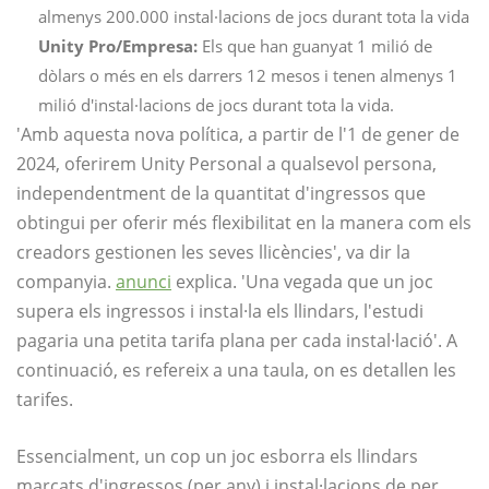
almenys 200.000 instal·lacions de jocs durant tota la vida
Unity Pro/Empresa:
Els que han guanyat 1 milió de
dòlars o més en els darrers 12 mesos i tenen almenys 1
milió d'instal·lacions de jocs durant tota la vida.
'Amb aquesta nova política, a partir de l'1 de gener de
2024, oferirem Unity Personal a qualsevol persona,
independentment de la quantitat d'ingressos que
obtingui per oferir més flexibilitat en la manera com els
creadors gestionen les seves llicències', va dir la
companyia.
anunci
explica. 'Una vegada que un joc
supera els ingressos i instal·la els llindars, l'estudi
pagaria una petita tarifa plana per cada instal·lació'. A
continuació, es refereix a una taula, on es detallen les
tarifes.
Essencialment, un cop un joc esborra els llindars
marcats d'ingressos (per any) i instal·lacions de per