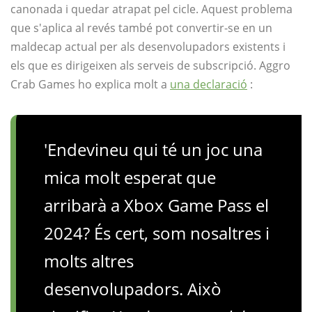
canonada i quedar atrapat pel cicle. Aquest problema
que s'aplica al revés també pot convertir-se en un
maldecap actual per als desenvolupadors existents i
els que es dirigeixen als serveis de subscripció. Aggro
Crab Games ho explica molt a
una declaració
:
'Endevineu qui té un joc una
mica molt esperat que
arribarà a Xbox Game Pass el
2024? És cert, som nosaltres i
molts altres
desenvolupadors. Això