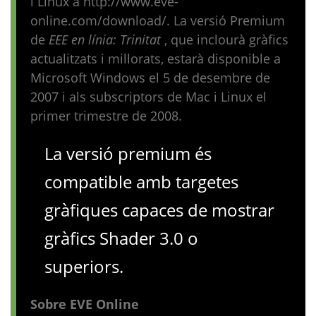
i Linux a
http://www.eve-
online.com/download
/. La versió Premium
de
EEE en línia: Trinitat
, que inclourà gràfics
actualitzats i millorats, estarà disponible a
Microsoft Windows el 5 de desembre de
2007 i als subscriptors de Mac i Linux el
primer trimestre de 2008.
La versió premium és
compatible amb targetes
gràfiques capaces de mostrar
gràfics Shader 3.0 o
superiors.
Sobre EVE Online