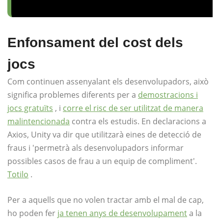
Enfonsament del cost dels
jocs
Com continuen assenyalant els desenvolupadors, això
significa problemes diferents per a
demostracions i
jocs gratuïts
, i
corre el risc de ser utilitzat de manera
malintencionada
contra els estudis. En declaracions a
Axios, Unity va dir que utilitzarà eines de detecció de
fraus i 'permetrà als desenvolupadors informar
possibles casos de frau a un equip de compliment'.
Totilo
.
Per a aquells que no volen tractar amb el mal de cap,
ho poden fer
ja tenen anys de desenvolupament
a la