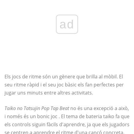
ad
Els jocs de ritme són un gènere que brilla al mòbil. El
seu ritme ràpid i el seu joc bàsic els fan perfectes per
jugar uns minuts entre altres activitats.
Taiko no Tatsujin Pop Tap Beat
no és una excepció a això,
i només és un bonic joc . El tema de bateria taiko fa que
els controls siguin fàcils d'aprendre, ja que els jugadors
se centren a aprendre el ritme d'una cançó concreta.