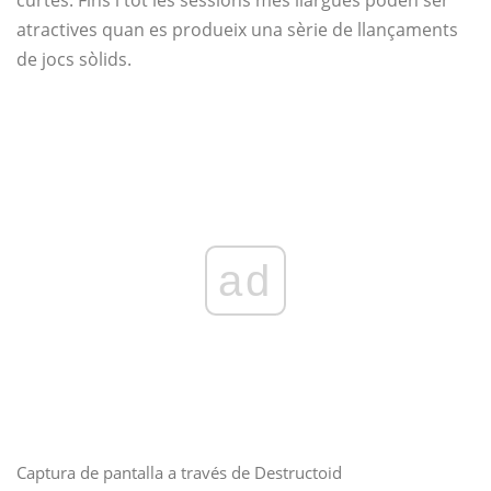
curtes. Fins i tot les sessions més llargues poden ser
atractives quan es produeix una sèrie de llançaments
de jocs sòlids.
ad
Captura de pantalla a través de Destructoid