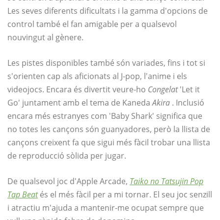
Les seves diferents dificultats i la gamma d'opcions de
control també el fan amigable per a qualsevol
nouvingut al gènere.
Les pistes disponibles també són variades, fins i tot si
s'orienten cap als aficionats al J-pop, l'anime i els
videojocs. Encara és divertit veure-ho
Congelat
'Let it
Go' juntament amb el tema de Kaneda
Akira
. Inclusió
encara més estranyes com 'Baby Shark' significa que
no totes les cançons són guanyadores, però la llista de
cançons creixent fa que sigui més fàcil trobar una llista
de reproducció sòlida per jugar.
De qualsevol joc d'Apple Arcade,
Taiko no Tatsujin Pop
Tap Beat
és el més fàcil per a mi tornar. El seu joc senzill
i atractiu m'ajuda a mantenir-me ocupat sempre que