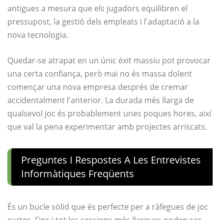
antigues a mesura que els jugadors equilibren el
pressupost, la gestió dels empleats i l'adaptació a la
nova tecnologia.
Quedar-se atrapat en un únic èxit massiu pot provocar
una certa confiança, però mai no és massa dolent
començar una nova empresa després de cremar
accidentalment l'anterior. La durada més llarga de
qualsevol joc és probablement unes poques hores, així
que val la pena experimentar amb projectes arriscats.
Preguntes I Respostes A Les Entrevistes
Informàtiques Freqüents
És un bucle sòlid que és perfecte per a ràfegues de joc