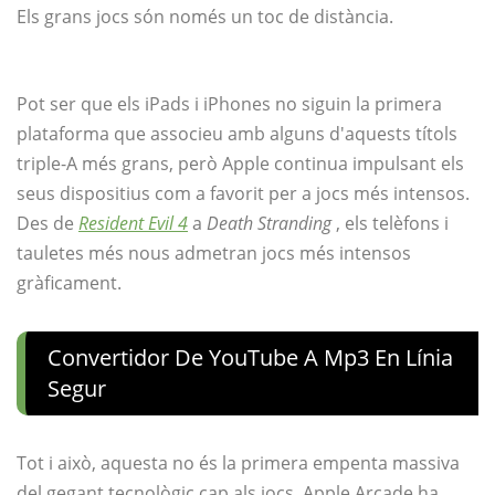
Els grans jocs són només un toc de distància.
Pot ser que els iPads i iPhones no siguin la primera
plataforma que associeu amb alguns d'aquests títols
triple-A més grans, però Apple continua impulsant els
seus dispositius com a favorit per a jocs més intensos.
Des de
Resident Evil 4
a
Death Stranding
, els telèfons i
tauletes més nous admetran jocs més intensos
gràficament.
Convertidor De YouTube A Mp3 En Línia
Segur
Tot i això, aquesta no és la primera empenta massiva
del gegant tecnològic cap als jocs. Apple Arcade ha