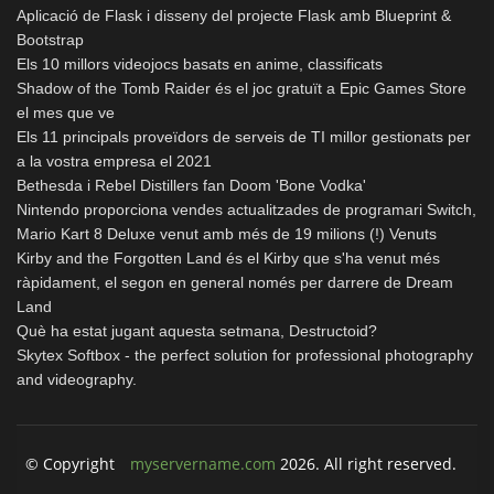
Aplicació de Flask i disseny del projecte Flask amb Blueprint &
Bootstrap
Els 10 millors videojocs basats en anime, classificats
Shadow of the Tomb Raider és el joc gratuït a Epic Games Store
el mes que ve
Els 11 principals proveïdors de serveis de TI millor gestionats per
a la vostra empresa el 2021
Bethesda i Rebel Distillers fan Doom 'Bone Vodka'
Nintendo proporciona vendes actualitzades de programari Switch,
Mario Kart 8 Deluxe venut amb més de 19 milions (!) Venuts
Kirby and the Forgotten Land és el Kirby que s'ha venut més
ràpidament, el segon en general només per darrere de Dream
Land
Què ha estat jugant aquesta setmana, Destructoid?
Skytex Softbox - the perfect solution for professional photography
and videography.
© Copyright
myservername.com
2026. All right reserved.