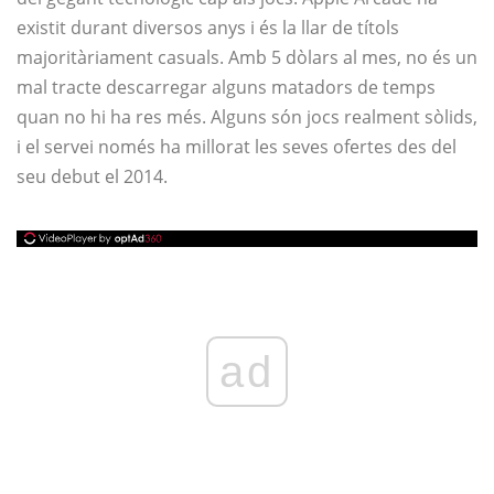
existit durant diversos anys i és la llar de títols
majoritàriament casuals. Amb 5 dòlars al mes, no és un
mal tracte descarregar alguns matadors de temps
quan no hi ha res més. Alguns són jocs realment sòlids,
i el servei només ha millorat les seves ofertes des del
seu debut el 2014.
ad