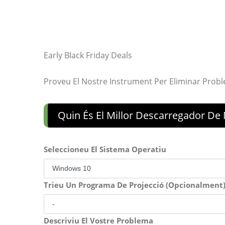
Early Black Friday Deals
Proveu El Nostre Instrument Per Eliminar Prob
Quin És El Millor Descarregador De 
Seleccioneu El Sistema Operatiu
Trieu Un Programa De Projecció (Opcionalment
Descriviu El Vostre Problema