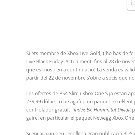
Si ets membre de Xbox Live Gold, t'ho has de fe
Live Black Friday. Actualment, fins al 28 de nov
que es mostren a continuació) La venda és vàli
partir del 22 de novembre s’obre a socis que no 
Les ofertes de PS4 Slim i Xbox One S ja estan a
239,99 dòlars, o bé agafeu un paquet excel·len
controlador gratuït i
Índex EX: Humanitat Dividit
p
gaire, en particular el paquet Newegg Xbox One 
Si encara no heu recollit la gran publicació 3DS