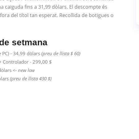
 caiguda fins a 31,99 dòlars. El descompte és
fora del títol tan esperat. Recollida de botigues o
p de setmana
 PC) - 34,99 dòlars
(preu de llista $ 60)
+ Controlador - 299,00 $
dòlars
<- new low
òlars
(preu de llista 430 $)