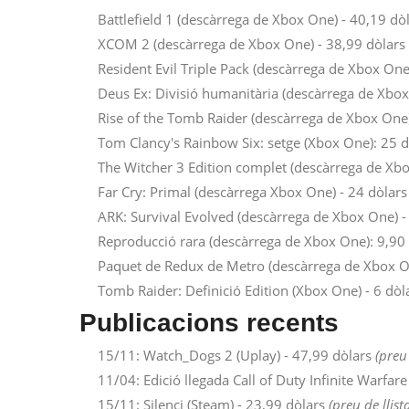
Battlefield 1 (descàrrega de Xbox One) - 40,19 dò
XCOM 2 (descàrrega de Xbox One) - 38,99 dòlars
Resident Evil Triple Pack (descàrrega de Xbox One
Deus Ex: Divisió humanitària (descàrrega de Xbox
Rise of the Tomb Raider (descàrrega de Xbox One
Tom Clancy's Rainbow Six: setge (Xbox One): 25 
The Witcher 3 Edition complet (descàrrega de Xb
Far Cry: Primal (descàrrega Xbox One) - 24 dòlar
ARK: Survival Evolved (descàrrega de Xbox One) -
Reproducció rara (descàrrega de Xbox One): 9,90
Paquet de Redux de Metro (descàrrega de Xbox O
Tomb Raider: Definició Edition (Xbox One) - 6 dò
Publicacions recents
15/11: Watch_Dogs 2 (Uplay) - 47,99 dòlars
(preu 
11/04: Edició llegada Call of Duty Infinite Warfar
15/11: Silenci (Steam) - 23,99 dòlars
(preu de llist