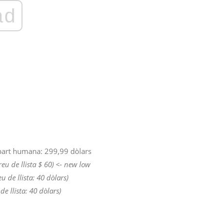
ad
part humana: 299,99 dòlars
reu de llista $ 60) <- new low
eu de llista: 40 dòlars)
de llista: 40 dòlars)