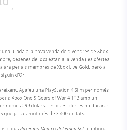
ad
r una ullada a la nova venda de divendres de Xbox
embre, desenes de jocs estan a la venda (les ofertes
da ara per als membres de Xbox Live Gold, però a
siguin d’Or.
pareixent. Agafeu una PlayStation 4 Slim per només
t per a Xbox One S Gears of War 4 1TB amb un
er només 299 dòlars. Les dues ofertes no duraran
S que ja ha venut més de 2.400 unitats.
 de dijous
Pokemon Moon
o
Pokémon Sol
, continua