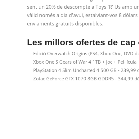
sent un 20% de descompte a Toys 'R' Us amb una
vàlid només a dia d'avui, estalviant-vos 8 dòlars 
enviaments gratuïts disponibles.
Les millors ofertes de ca
Edició Overwatch Origins (PS4, Xbox One, DVD de
Xbox One S Gears of War 4 1TB + Joc + Pel·lícula 
PlayStation 4 Slim Uncharted 4 500 GB - 239,99 
Zotac GeForce GTX 1070 8GB GDDR5 - 344,99 d