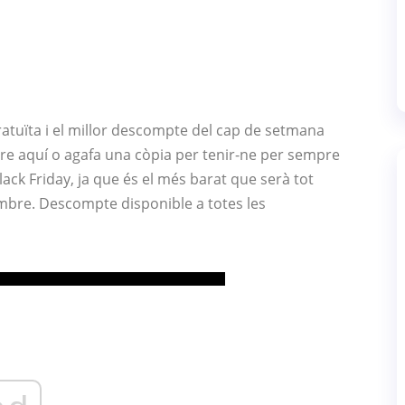
atuïta i el millor descompte del cap de setmana
bre aquí o agafa una còpia per tenir-ne per sempre
lack Friday, ja que és el més barat que serà tot
vembre. Descompte disponible a totes les