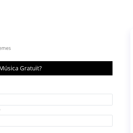
lemes
Música Gratuït?
)