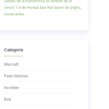
Detalls de la transmissió en directe de la
versió 1.4 de Honkai Star Rail bàner de Jingliu,
noves àrees
Categoria
Warcraft
Peter Molineu
Increïble
Botí