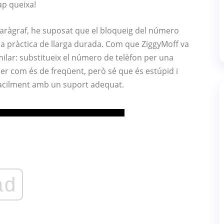
ap queixa!
paràgraf, he suposat que el bloqueig del número
a pràctica de llarga durada. Com que ZiggyMoff va
milar: substitueix el número de telèfon per una
er com és de freqüent, però sé que és estúpid i
fàcilment amb un suport adequat.
ad