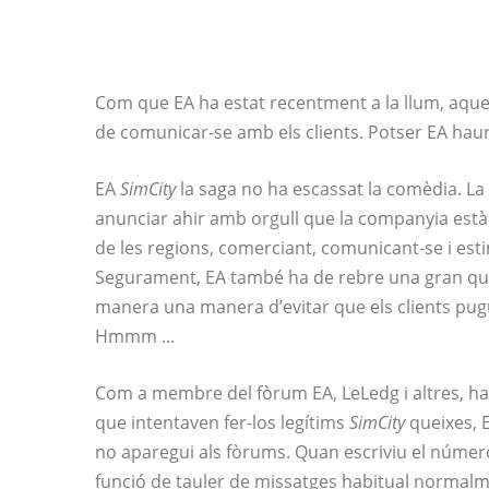
Com que EA ha estat recentment a la llum, aqu
de comunicar-se amb els clients. Potser EA hau
EA
SimCity
la saga no ha escassat la comèdia. La
anunciar ahir amb orgull que la companyia està
de les regions, comerciant, comunicant-se i est
Segurament, EA també ha de rebre una gran quan
manera una manera d’evitar que els clients pugui
Hmmm ...
Com a membre del fòrum EA, LeLedg i altres, han
que intentaven fer-los legítims
SimCity
queixes, 
no aparegui als fòrums. Quan escriviu el número
funció de tauler de missatges habitual normalmen