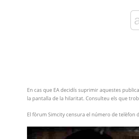
En cas que EA decidís suprimir aquestes publica
la pantalla de la hilaritat. Consulteu els que tro
El fòrum Simcity censura el número de telèfon d'a