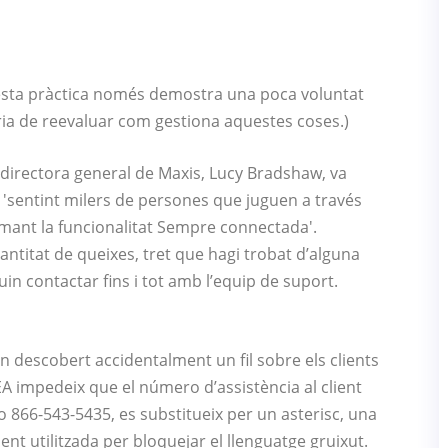
esta pràctica només demostra una poca voluntat
ria de reevaluar com gestiona aquestes coses.)
 directora general de Maxis, Lucy Bradshaw, va
 'sentint milers de persones que juguen a través
imant la funcionalitat Sempre connectada'.
titat de queixes, tret que hagi trobat d’alguna
n contactar fins i tot amb l’equip de suport.
 descobert accidentalment un fil sobre els clients
EA impedeix que el número d’assistència al client
 866-543-5435, es substitueix per un asterisc, una
t utilitzada per bloquejar el llenguatge gruixut.