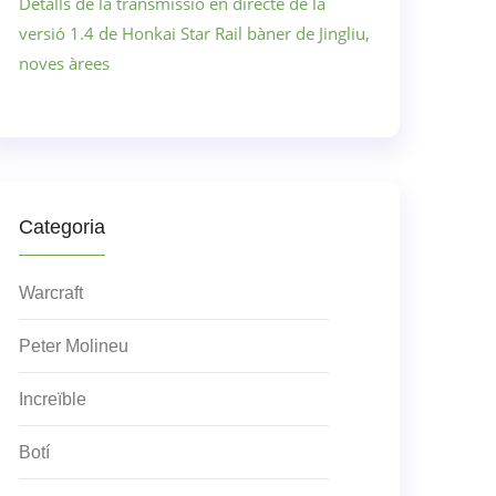
Detalls de la transmissió en directe de la
versió 1.4 de Honkai Star Rail bàner de Jingliu,
noves àrees
Categoria
Warcraft
Peter Molineu
Increïble
Botí