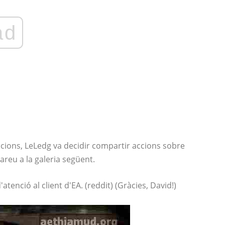
ad
cions, LeLedg va decidir compartir accions sobre
bareu a la galeria següent.
tenció al client d'EA. (reddit) (Gràcies, David!)