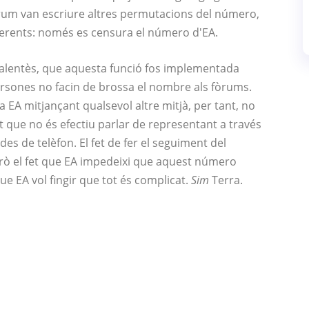
fòrum van escriure altres permutacions del número,
erents: només es censura el número d'EA.
 malentès, que aquesta funció fos implementada
ersones no facin de brossa el nombre als fòrums.
 EA mitjançant qualsevol altre mitjà, per tant, no
t que no és efectiu parlar de representant a través
ades de telèfon. El fet de fer el seguiment del
erò el fet que EA impedeixi que aquest número
e EA vol fingir que tot és complicat.
Sim
Terra.