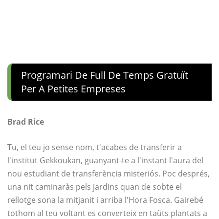
Programari De Full De Temps Gratuït
Per A Petites Empreses
Brad Rice
Tu, el teu jo sense nom, t'acabes de transferir a
l'institut Gekkoukan, guanyant-te a l'instant l'aura del
nou estudiant de transferència misteriós. Poc després,
una nit caminaràs pels jardins quan de sobte el
rellotge sona la mitjanit i arriba l'Hora Fosca. Gairebé
tothom al teu voltant es converteix en taüts plantats a