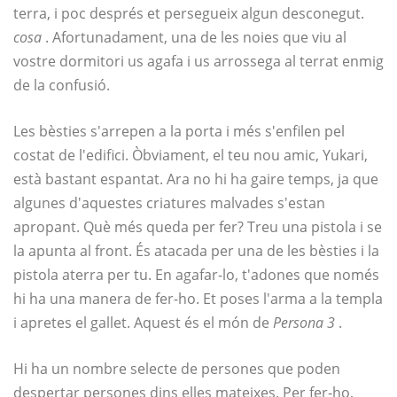
terra, i poc després et persegueix algun desconegut.
cosa
. Afortunadament, una de les noies que viu al
vostre dormitori us agafa i us arrossega al terrat enmig
de la confusió.
Les bèsties s'arrepen a la porta i més s'enfilen pel
costat de l'edifici. Òbviament, el teu nou amic, Yukari,
està bastant espantat. Ara no hi ha gaire temps, ja que
algunes d'aquestes criatures malvades s'estan
apropant. Què més queda per fer? Treu una pistola i se
la apunta al front. És atacada per una de les bèsties i la
pistola aterra per tu. En agafar-lo, t'adones que només
hi ha una manera de fer-ho. Et poses l'arma a la templa
i apretes el gallet. Aquest és el món de
Persona 3
.
Hi ha un nombre selecte de persones que poden
despertar persones dins elles mateixes. Per fer-ho,