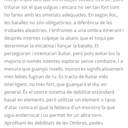
triturar tot el que vulguis i encara no ser tan fort com
ho faries amb les amistats adequades. En segon lloc,
les batalles no són obligatòries: a diferència de les
trobades aleatòries, t'enfrontes a una ombra itinerant i
després intentes colpejar-la abans que et toqui per
determinar la iniciativa i llançar la batalla. Et
perseguiran i intentaran lluitar, però pots evitar-los la
majoria si només intentes explorar sense combatre. I a
mesura que guanyis nivells, monstres significativament
més febles fugiran de tu. Es tracta de lluitar més
intel·ligent, no més fort, que guanyarà el dia, en
general. És el vostre sistema de debilitat estàndard
basat en elements, però utilitzar un element o tipus
d'atac contra el qual la feblesa d'un monstre fa que
sigui enderrocat i us permet fer un altre torn.
Aprofitant les debilitats de les Ombres, podeu