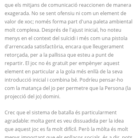
que els mitjans de comunicació reaccionen de manera
exagerada. No se sent ofensiu ni com un element de
valor de xoc; només forma part d'una paleta ambiental
molt complexa. Després de l'ajust inicial, ho noteu
menys en el context del suïcidi i més com una pistola
d'arrencada satisfactòria, encara que lleugerament
retorçada, per a la pallissa que esteu a punt de
repartir. El joc no és gratuït per empènyer aquest
element en particular a la gola més enllà de la seva
introducció inicial i combina bé. Podríeu pensar-ho
com la matança del jo per permetre que la Persona (la
projecció del jo) domini.
Crec que el sistema de batalla és particularment
agradable: molta gent es veu dissuadida per la idea
que aquest joc es fa molt difícil. Però la mòlta és molt
menys important que els enllaços socials, és a dir, pots