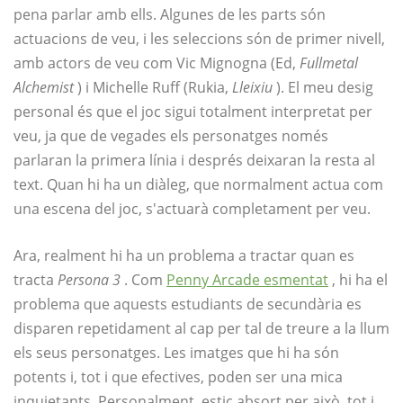
pena parlar amb ells. Algunes de les parts són
actuacions de veu, i les seleccions són de primer nivell,
amb actors de veu com Vic Mignogna (Ed,
Fullmetal
Alchemist
) i Michelle Ruff (Rukia,
Lleixiu
). El meu desig
personal és que el joc sigui totalment interpretat per
veu, ja que de vegades els personatges només
parlaran la primera línia i després deixaran la resta al
text. Quan hi ha un diàleg, que normalment actua com
una escena del joc, s'actuarà completament per veu.
Ara, realment hi ha un problema a tractar quan es
tracta
Persona 3
. Com
Penny Arcade esmentat
, hi ha el
problema que aquests estudiants de secundària es
disparen repetidament al cap per tal de treure a la llum
els seus personatges. Les imatges que hi ha són
potents i, tot i que efectives, poden ser una mica
inquietants. Personalment, estic absort per això, tot i