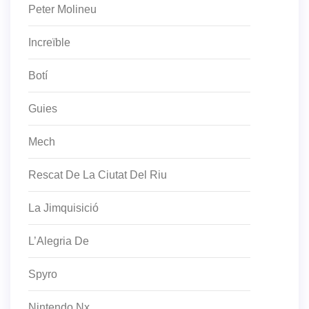
Peter Molineu
Increïble
Botí
Guies
Mech
Rescat De La Ciutat Del Riu
La Jimquisició
L’Alegria De
Spyro
Nintendo Nx