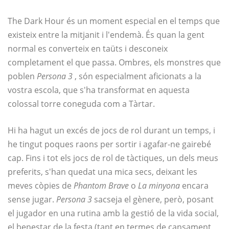
The Dark Hour és un moment especial en el temps que
existeix entre la mitjanit i l'endemà. És quan la gent
normal es converteix en taüts i desconeix
completament el que passa. Ombres, els monstres que
poblen
Persona 3
, són especialment aficionats a la
vostra escola, que s'ha transformat en aquesta
colossal torre coneguda com a Tàrtar.
Hi ha hagut un excés de jocs de rol durant un temps, i
he tingut poques raons per sortir i agafar-ne gairebé
cap. Fins i tot els jocs de rol de tàctiques, un dels meus
preferits, s'han quedat una mica secs, deixant les
meves còpies de
Phantom Brave
o
La minyona
encara
sense jugar.
Persona 3
sacseja el gènere, però, posant
el jugador en una rutina amb la gestió de la vida social,
el benestar de la festa (tant en termes de cansament