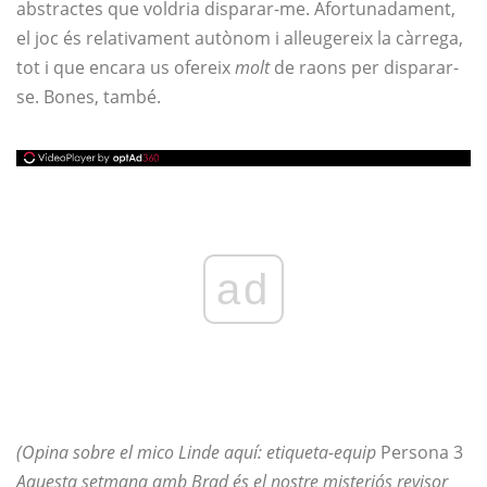
abstractes que voldria disparar-me. Afortunadament,
el joc és relativament autònom i alleugereix la càrrega,
tot i que encara us ofereix
molt
de raons per disparar-
se. Bones, també.
ad
(Opina sobre el mico Linde aquí: etiqueta-equip
Persona 3
Aquesta setmana amb Brad és el nostre misteriós revisor