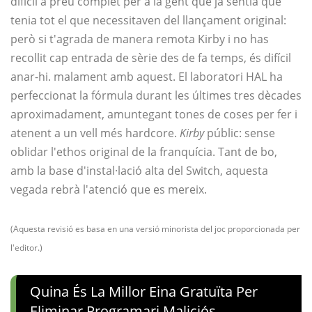
difícil a preu complet per a la gent que ja sentia que
tenia tot el que necessitaven del llançament original:
però si t'agrada de manera remota Kirby i no has
recollit cap entrada de sèrie des de fa temps, és difícil
anar-hi. malament amb aquest. El laboratori HAL ha
perfeccionat la fórmula durant les últimes tres dècades
aproximadament, amuntegant tones de coses per fer i
atenent a un vell més hardcore.
Kirby
públic: sense
oblidar l'ethos original de la franquícia. Tant de bo,
amb la base d'instal·lació alta del Switch, aquesta
vegada rebrà l'atenció que es mereix.
(Aquesta revisió es basa en una versió minorista del joc proporcionada per
l'editor.)
Quina És La Millor Eina Gratuïta Per
Eliminar Programari Maliciós