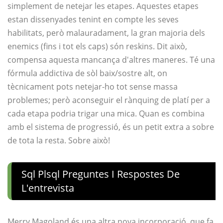
simplement de netejar les etapes. Aquestes etapes
estan dissenyades tenint en compte les seves
habilitats, però malauradament, la gran majoria dels
enemics (fins i tot els caps) són reskins. Dit això,
compensa aquesta mancança d'altres maneres. Té una
fórmula addictiva de sòl baix/sostre alt, on
tècnicament pots netejar-ho tot sense massa
problemes; però aconseguir el rànquing de platí per a
cada etapa podria trigar una mica. Quan es combina
amb el sistema de progressió, és un petit extra a sobre
de tota la resta. Sobre això!
Sql Plsql Preguntes I Respostes De
L'entrevista
Merry Magoland és una altra nova incorporació, que fa