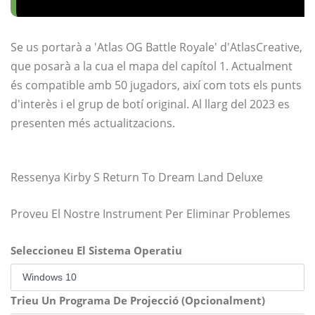
Se us portarà a 'Atlas OG Battle Royale' d'AtlasCreative,
que posarà a la cua el mapa del capítol 1. Actualment
és compatible amb 50 jugadors, així com tots els punts
d'interès i el grup de botí original. Al llarg del 2023 es
presenten més actualitzacions.
Ressenya Kirby S Return To Dream Land Deluxe
Proveu El Nostre Instrument Per Eliminar Problemes
Seleccioneu El Sistema Operatiu
Trieu Un Programa De Projecció (Opcionalment)