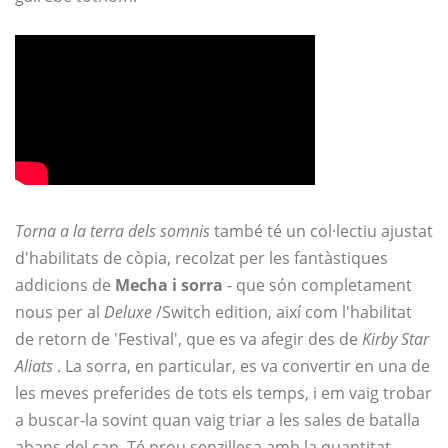
Torna a la terra dels somnis
també té un col·lectiu ajustat
d'habilitats de còpia, recolzat per les fantàstiques
addicions de
Mecha i sorra
- que són completament
nous per al
Deluxe
/Switch edition, així com l'habilitat
de retorn de 'Festival', que es va afegir des de
Kirby Star
Aliats
. La sorra, en particular, es va convertir en una de
les meves preferides de tots els temps, i em vaig trobar
a buscar-la sovint quan vaig triar a les sales de batalla
abans del cap. Té prou senzillesa amb la quantitat