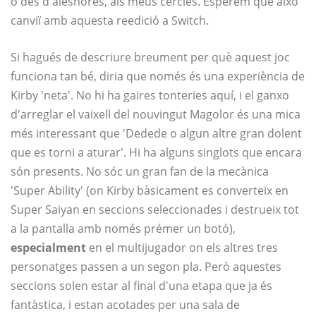
o des d'aleshores, als meus cercles. Esperem que això
canviï amb aquesta reedició a Switch.
Si hagués de descriure breument per què aquest joc
funciona tan bé, diria que només és una experiència de
Kirby 'neta'. No hi ha gaires tonteries aquí, i el ganxo
d'arreglar el vaixell del nouvingut Magolor és una mica
més interessant que 'Dedede o algun altre gran dolent
que es torni a aturar'. Hi ha alguns singlots que encara
són presents. No sóc un gran fan de la mecànica
'Super Ability' (on Kirby bàsicament es converteix en
Super Saiyan en seccions seleccionades i destrueix tot
a la pantalla amb només prémer un botó),
especialment
en el multijugador on els altres tres
personatges passen a un segon pla. Però aquestes
seccions solen estar al final d'una etapa que ja és
fantàstica, i estan acotades per una sala de