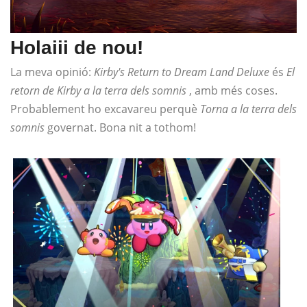
Holaiii de nou!
La meva opinió:
Kirby's Return to Dream Land Deluxe
és
El
retorn de Kirby a la terra dels somnis
, amb més coses.
Probablement ho excavareu perquè
Torna a la terra dels
somnis
governat. Bona nit a tothom!