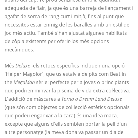
adequada de flair, ja que és una barreja de llançament i
agafat de sorra de rang curt i mitjà; fins al punt que
necessites estar enmig de les baralles amb un estil de
joc més actiu. També s'han ajustat algunes habilitats
de còpia existents per oferir-los més opcions
mecàniques.
Més
Deluxe
-els retocs específics inclouen una opció
'Helper Magolor', que us estalvia de pits com Beat in
the
MegaMan
sèrie: perfecte per a joves o principiants
que podrien minvar la piscina de vida extra col·lectiva.
L'addició de màscares a
Torna a Dream Land Deluxe
(que són com objectes de col·lecció estètics opcionals
que podeu enganxar a la cara) és una idea maca,
excepte que alguns d'ells semblen portar la pell d'un
altre personatge (la meva dona va passar un dia de