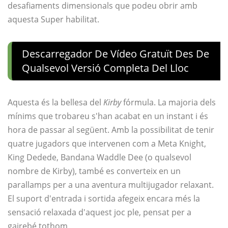
desafiaments dimensionals que podeu obrir amb
aquesta Super habilitat.
Descarregador De Vídeo Gratuït Des De
Qualsevol Versió Completa Del Lloc
Aquesta és la bellesa del
Kirby
fórmula. La majoria dels
mínims que trobareu s'han acabat en un instant i és
hora de passar al següent. Amb la possibilitat de tenir
quatre jugadors que intervenen com a Meta Knight,
King Dedede, Bandana Waddle Dee (o qualsevol
nombre de Kirby), també es converteix en un
parallamps per a una aventura multijugador relaxant.
El suport d'entrada i sortida afegeix encara més la
sensació relaxada d'aquest joc ple, pensat per a
gairebé tothom.