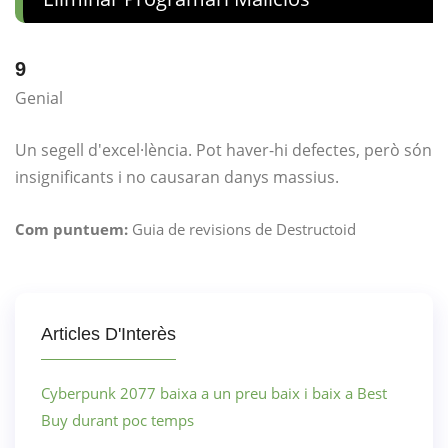
9
Genial
Un segell d'excel·lència. Pot haver-hi defectes, però són
insignificants i no causaran danys massius.
Com puntuem:
Guia de revisions de Destructoid
Articles D'Interès
Cyberpunk 2077 baixa a un preu baix i baix a Best
Buy durant poc temps