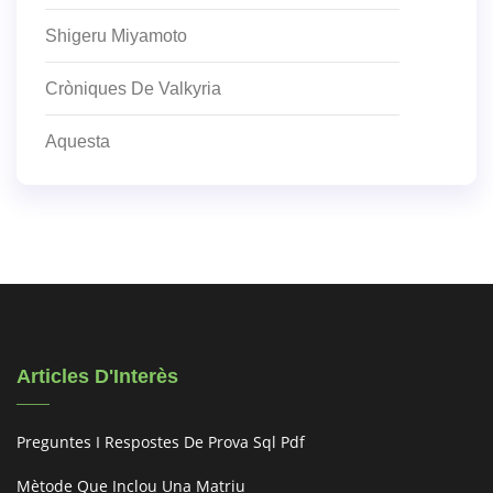
Shigeru Miyamoto
Cròniques De Valkyria
Aquesta
Articles D'Interès
Preguntes I Respostes De Prova Sql Pdf
Mètode Que Inclou Una Matriu