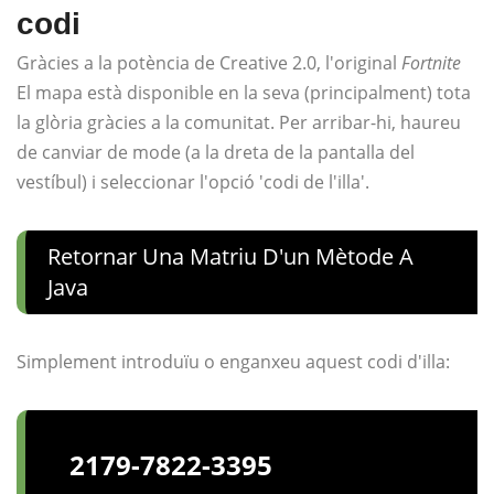
codi
Gràcies a la potència de Creative 2.0, l'original
Fortnite
El mapa està disponible en la seva (principalment) tota
la glòria gràcies a la comunitat. Per arribar-hi, haureu
de canviar de mode (a la dreta de la pantalla del
vestíbul) i seleccionar l'opció 'codi de l'illa'.
Retornar Una Matriu D'un Mètode A
Java
Simplement introduïu o enganxeu aquest codi d'illa:
2179-7822-3395