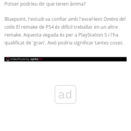
Potser podríeu dir que tenen ànima?
Bluepoint, l'estudi va confiar amb l'excel·lent
Ombra del
colós
El remake de PS4 és difícil treballar en un altre
remake. Aquesta vegada és per a PlayStation 5 i l'ha
qualificat de 'gran'. Això podria significar tantes coses.
ad