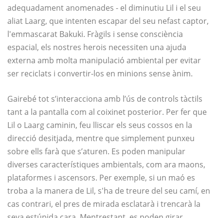
adequadament anomenades - el diminutiu Lil i el seu
aliat Laarg, que intenten escapar del seu nefast captor,
l'emmascarat Bakuki. Fràgils i sense consciència
espacial, els nostres herois necessiten una ajuda
externa amb molta manipulació ambiental per evitar
ser reciclats i convertir-los en minions sense ànim.
Gairebé tot s’interacciona amb l’ús de controls tàctils
tant a la pantalla com al coixinet posterior. Per fer que
Lil o Laarg caminin, feu lliscar els seus cossos en la
direcció desitjada, mentre que simplement punxeu
sobre ells farà que s’aturen. Es poden manipular
diverses característiques ambientals, com ara maons,
plataformes i ascensors. Per exemple, si un maó es
troba a la manera de Lil, s'ha de treure del seu camí, en
cas contrari, el pres de mirada esclatarà i trencarà la
seva estúpida cara. Mentrestant, es poden girar