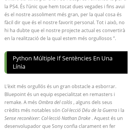
la PS4. És l’únic que hem tocat dues vegades i fins avui
és el nostre assoliment més gran, per la qual cosa és
fàcil dir que és el nostre favorit personal. Tot i això, no
hi ha dubte que el nostre projecte actual es convertirà
en la realització de la qual estem més orgullosos ”.
Python Múltiple If Sentències En Una
Línia
L’èxit més orgullós és un gran obstacle a esborrar.
Bluepoint és un equip especialitzat en remasters i
remake. A més
Ombra del colós
, alguns dels seus
crèdits més notables són
Col·lecció Déu de la Guerra
i la
Sense reconèixer: Col·lecció Nathan Drake
. Aquest és un
desenvolupador que Sony confia clarament en fer