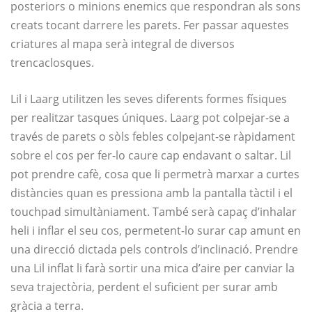
posteriors o minions enemics que respondran als sons
creats tocant darrere les parets. Fer passar aquestes
criatures al mapa serà integral de diversos
trencaclosques.
Lil i Laarg utilitzen les seves diferents formes físiques
per realitzar tasques úniques. Laarg pot colpejar-se a
través de parets o sòls febles colpejant-se ràpidament
sobre el cos per fer-lo caure cap endavant o saltar. Lil
pot prendre cafè, cosa que li permetrà marxar a curtes
distàncies quan es pressiona amb la pantalla tàctil i el
touchpad simultàniament. També serà capaç d’inhalar
heli i inflar el seu cos, permetent-lo surar cap amunt en
una direcció dictada pels controls d’inclinació. Prendre
una Lil inflat li farà sortir una mica d’aire per canviar la
seva trajectòria, perdent el suficient per surar amb
gràcia a terra.