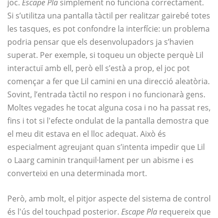
joc.
Escape Pla
simplement no funciona correctament.
Si s’utilitza una pantalla tàctil per realitzar gairebé totes
les tasques, es pot confondre la interfície: un problema
podria pensar que els desenvolupadors ja s’havien
superat. Per exemple, si toqueu un objecte perquè Lil
interactuï amb ell, però ell s’està a prop, el joc pot
començar a fer que Lil camini en una direcció aleatòria.
Sovint, l’entrada tàctil no respon i no funcionarà gens.
Moltes vegades he tocat alguna cosa i no ha passat res,
fins i tot si l'efecte ondulat de la pantalla demostra que
el meu dit estava en el lloc adequat. Això és
especialment agreujant quan s’intenta impedir que Lil
o Laarg caminin tranquil·lament per un abisme i es
converteixi en una determinada mort.
Però, amb molt, el pitjor aspecte del sistema de control
és l'ús del touchpad posterior.
Escape Pla
requereix que