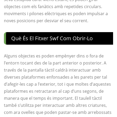
objectes com els fanàtics amb repetides circulars.
moviments i pilones elèctriques es poden impulsar a
noves posicions per desviar el seu corrent.
Què És El Fitxer Swf Com Obrir-Lo
Alguns objectes es poden empènyer dins o fora de
l’entorn tocant des de la part anterior o posterior. A
través de la pantalla tàctil caldrà interactuar amb
diverses plataformes enfonsades a les parets per tal
d’afegir-les cap a l’exterior, tot i que moltes d’aquestes
plataformes es retractaran al cap d’uns segons, de
manera que el temps és important. El taulell tàctil
també s’utilitza per interactuar amb altres criatures,
com ara ovelles que poden pastar-se amb arrebossats