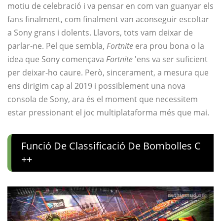
motiu de celebració i va pensar en com van guanyar els
fans finalment, com finalment van aconseguir escoltar
a Sony grans i dolents. Llavors, tots vam deixar de
parlar-ne. Pel que sembla,
Fortnite
era prou bona o la
idea que Sony començava
Fortnite
'ens va ser suficient
per deixar-ho caure. Però, sincerament, a mesura que
ens dirigim cap al 2019 i possiblement una nova
consola de Sony, ara és el moment que necessitem
estar pressionant el joc multiplataforma més que mai.
Funció De Classificació De Bombolles C
++