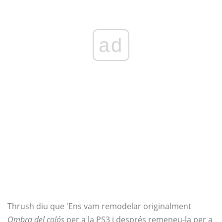
ad
Thrush diu que 'Ens vam remodelar originalment
Ombra del colós
per a la PS3 i després remeneu-la per a