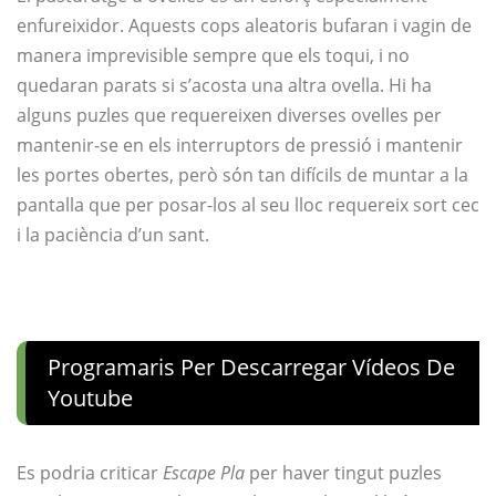
enfureixidor. Aquests cops aleatoris bufaran i vagin de
manera imprevisible sempre que els toqui, i no
quedaran parats si s’acosta una altra ovella. Hi ha
alguns puzles que requereixen diverses ovelles per
mantenir-se en els interruptors de pressió i mantenir
les portes obertes, però són tan difícils de muntar a la
pantalla que per posar-los al seu lloc requereix sort cec
i la paciència d’un sant.
Programaris Per Descarregar Vídeos De
Youtube
Es podria criticar
Escape Pla
per haver tingut puzles