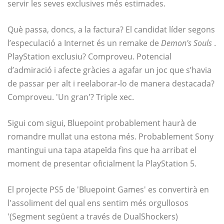
servir les seves exclusives més estimades.
Què passa, doncs, a la factura? El candidat líder segons
l’especulació a Internet és un remake de
Demon's Souls
.
PlayStation exclusiu? Comproveu. Potencial
d’admiració i afecte gràcies a agafar un joc que s’havia
de passar per alt i reelaborar-lo de manera destacada?
Comproveu. 'Un gran'? Triple xec.
Sigui com sigui, Bluepoint probablement haurà de
romandre mullat una estona més. Probablement Sony
mantingui una tapa atapeïda fins que ha arribat el
moment de presentar oficialment la PlayStation 5.
El projecte PS5 de 'Bluepoint Games' es convertirà en
l'assoliment del qual ens sentim més orgullosos
'(Segment següent a través de DualShockers)