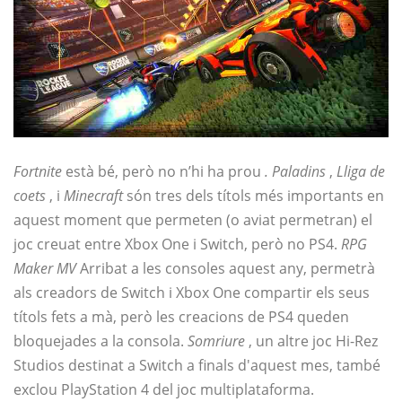
Fortnite
està bé, però no n’hi ha prou
. Paladins
,
Lliga de
coets
, i
Minecraft
són tres dels títols més importants en
aquest moment que permeten (o aviat permetran) el
joc creuat entre Xbox One i Switch, però no PS4.
RPG
Maker MV
Arribat a les consoles aquest any, permetrà
als creadors de Switch i Xbox One compartir els seus
títols fets a mà, però les creacions de PS4 queden
bloquejades a la consola.
Somriure
, un altre joc Hi-Rez
Studios destinat a Switch a finals d'aquest mes, també
exclou PlayStation 4 del joc multiplataforma.