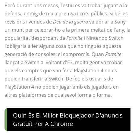
Però durant uns mesos, l’estiu es va trobar jugant a la
defensa enmig de mala premsa i crits públics. Si bé les
revisions i vendes de
Déu de la guerra
va donar a Sony
un munt per celebrar-ho a la primera meitat de l'any, la
popularitat desbordant de
Fortnite
i Nintendo Switch
l’obligaria a fer alguna cosa que no tingués aquesta
generació de consoles: el compromís. Quan
Fortnite
llançat a Switch al voltant d'E3, molta gent va trobar
que els comptes que van fer a PlayStation 4 no es
podien transferir a Switch. De fet, els usuaris de
PlayStation 4 no podien jugar amb els jugadors en
altres plataformes de qualsevol forma o forma.
Quin És El Millor Bloquejador D'anuncis
Gratuït Per A Chrome