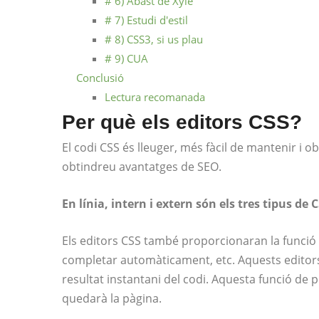
# 6) Abast de Xyle
# 7) Estudi d'estil
# 8) CSS3, si us plau
# 9) CUA
Conclusió
Lectura recomanada
Per què els editors CSS?
El codi CSS és lleuger, més fàcil de mantenir i
obtindreu avantatges de SEO.
En línia, intern i extern són els tres tipus de C
Els editors CSS també proporcionaran la funció de
completar automàticament, etc. Aquests edito
resultat instantani del codi. Aquesta funció de 
quedarà la pàgina.