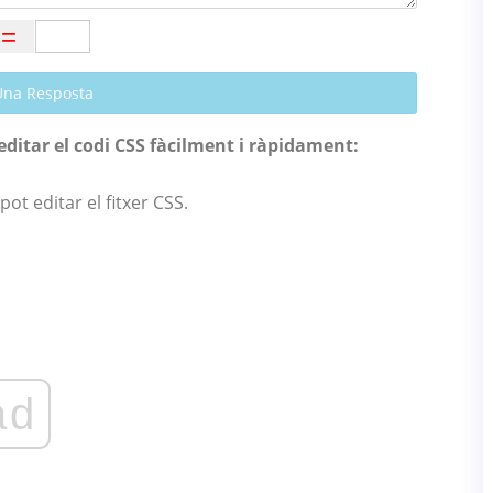
Una Resposta
r editar el codi CSS fàcilment i ràpidament:
ot editar el fitxer CSS.
ad