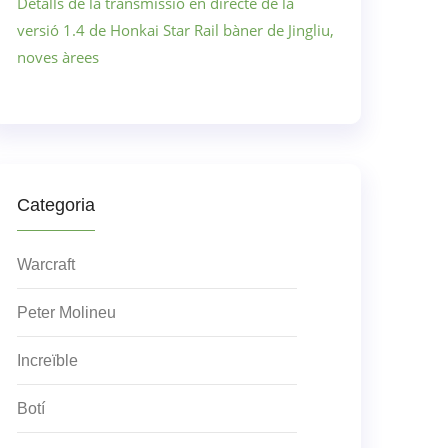
Detalls de la transmissió en directe de la
versió 1.4 de Honkai Star Rail bàner de Jingliu,
noves àrees
Categoria
Warcraft
Peter Molineu
Increïble
Botí