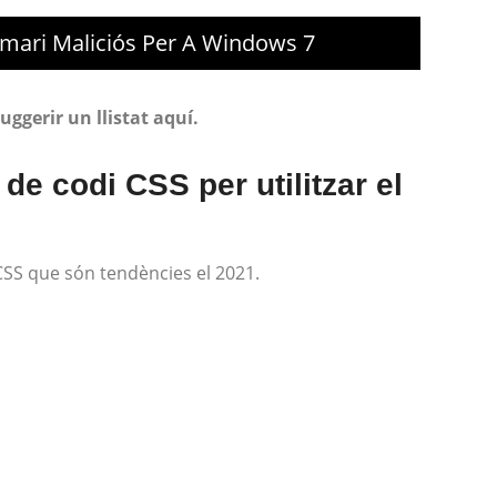
amari Maliciós Per A Windows 7
ggerir un llistat aquí.
 de codi CSS per utilitzar el
 CSS que són tendències el 2021.