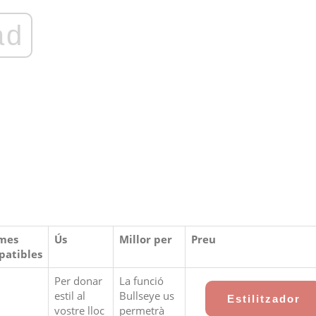
ad
omes
Ús
Millor per
Preu
patibles
Per donar
La funció
estil al
Bullseye us
Estilitzador
vostre lloc
permetrà