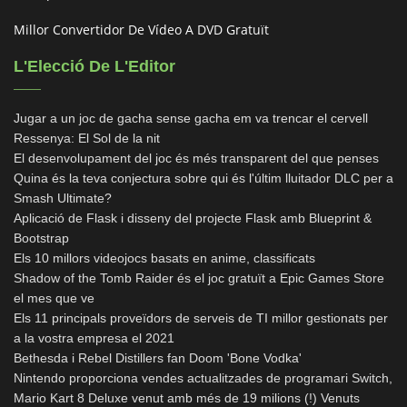
Millor Convertidor De Vídeo A DVD Gratuït
L'Elecció De L'Editor
Jugar a un joc de gacha sense gacha em va trencar el cervell
Ressenya: El Sol de la nit
El desenvolupament del joc és més transparent del que penses
Quina és la teva conjectura sobre qui és l'últim lluitador DLC per a
Smash Ultimate?
Aplicació de Flask i disseny del projecte Flask amb Blueprint &
Bootstrap
Els 10 millors videojocs basats en anime, classificats
Shadow of the Tomb Raider és el joc gratuït a Epic Games Store
el mes que ve
Els 11 principals proveïdors de serveis de TI millor gestionats per
a la vostra empresa el 2021
Bethesda i Rebel Distillers fan Doom 'Bone Vodka'
Nintendo proporciona vendes actualitzades de programari Switch,
Mario Kart 8 Deluxe venut amb més de 19 milions (!) Venuts