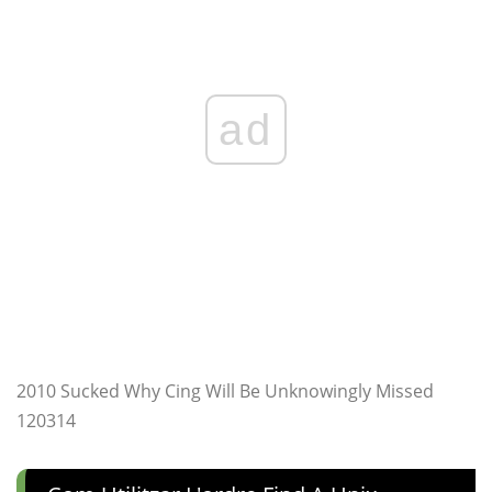
ad
2010 Sucked Why Cing Will Be Unknowingly Missed
120314