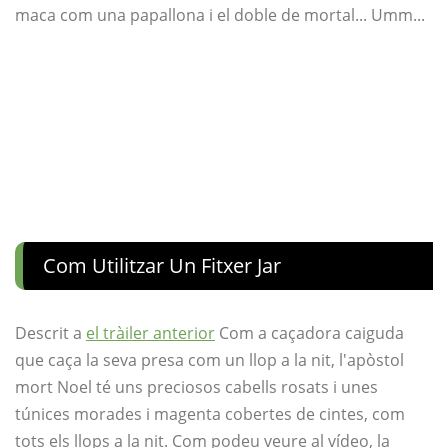
maca com una papallona i el doble de mortal... Umm...
Com Utilitzar Un Fitxer Jar
Descrit a
el tràiler anterior
Com a caçadora caiguda
que caça la seva presa com un llop a la nit, l'apòstol
mort Noel té uns preciosos cabells rosats i unes
túnices morades i magenta cobertes de cintes, com
tots els llops a la nit. Com podeu veure al vídeo, la