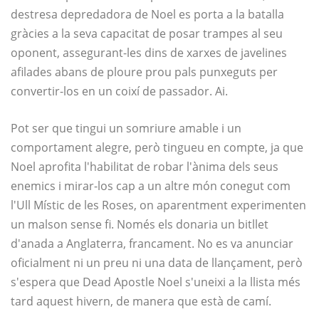
destresa depredadora de Noel es porta a la batalla
gràcies a la seva capacitat de posar trampes al seu
oponent, assegurant-les dins de xarxes de javelines
afilades abans de ploure prou pals punxeguts per
convertir-los en un coixí de passador. Ai.
Pot ser que tingui un somriure amable i un
comportament alegre, però tingueu en compte, ja que
Noel aprofita l'habilitat de robar l'ànima dels seus
enemics i mirar-los cap a un altre món conegut com
l'Ull Místic de les Roses, on aparentment experimenten
un malson sense fi. Només els donaria un bitllet
d'anada a Anglaterra, francament. No es va anunciar
oficialment ni un preu ni una data de llançament, però
s'espera que Dead Apostle Noel s'uneixi a la llista més
tard aquest hivern, de manera que està de camí.