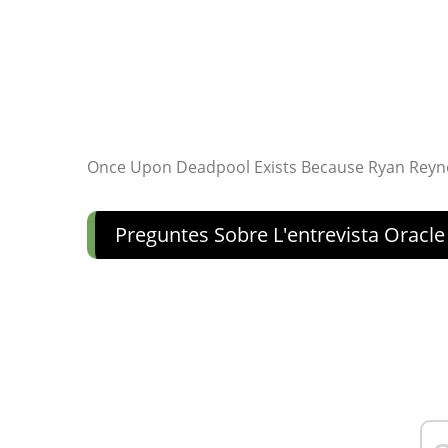
Once Upon Deadpool Exists Because Ryan Reyn
Preguntes Sobre L'entrevista Oracle