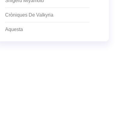
Shigeru Miyamoto
Cròniques De Valkyria
Aquesta