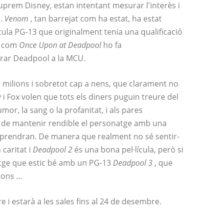
suprem Disney, estan intentant mesurar l'interès i
l.
Venom
, tan barrejat com ha estat, ha estat
cula PG-13 que originalment tenia una qualificació
re com
Once Upon at Deadpool
ho fa
rar Deadpool a la MCU.
a milions i sobretot cap a nens, que clarament no
i Fox volen que tots els diners puguin treure del
or, la sang o la profanitat, i als pares
le de mantenir rendible el personatge amb una
o prendran. De manera que realment no sé sentir-
 caritat i
Deadpool 2
és una bona pel·lícula, però si
tge que estic bé amb un PG-13
Deadpool 3
, que
ons ...
 i estarà a les sales fins al 24 de desembre.