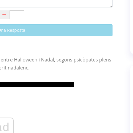
Una Resposta
entre Halloween i Nadal, segons psicòpates plens
erit nadalenc.
ad