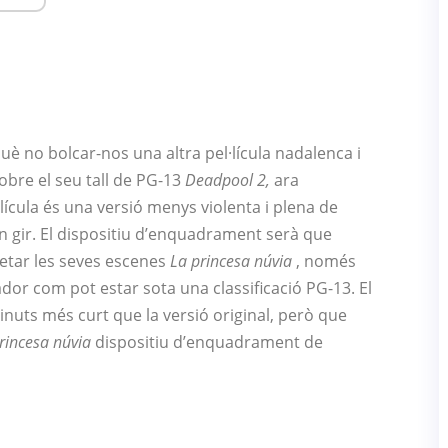
è no bolcar-nos una altra pel·lícula nadalenca i
obre el seu tall de PG-13
Deadpool 2,
ara
·lícula és una versió menys violenta i plena de
n gir. El dispositiu d’enquadrament serà que
cetar les seves escenes
La princesa núvia
, només
or com pot estar sota una classificació PG-13. El
inuts més curt que la versió original, però que
rincesa núvia
dispositiu d’enquadrament de