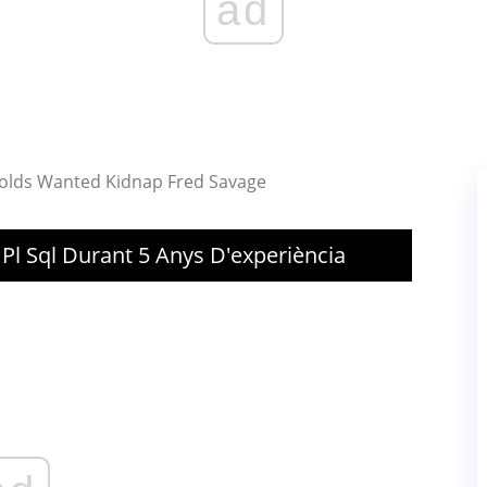
ad
olds Wanted Kidnap Fred Savage
 Pl Sql Durant 5 Anys D'experiència