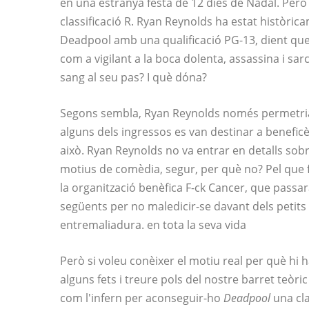
en una estranya festa de 12 dies de Nadal. Però de
classificació R. Ryan Reynolds ha estat històric
Deadpool amb una qualificació PG-13, dient que
com a vigilant a la boca dolenta, assassina i sar
sang al seu pas? I què dóna?
Segons sembla, Ryan Reynolds només permetria
alguns dels ingressos es van destinar a beneficè
això. Ryan Reynolds no va entrar en detalls sob
motius de comèdia, segur, per què no? Pel que fa 
la organització benèfica F-ck Cancer, que pass
següents per no maledicir-se davant dels petits
entremaliadura. en tota la seva vida
Però si voleu conèixer el motiu real per què hi 
alguns fets i treure pols del nostre barret teòri
com l'infern per aconseguir-ho
Deadpool
una cla