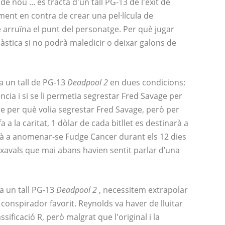
 nou ... es tracta d'un tall PG-13 de l'èxit de
ament en contra de crear una pel·lícula de
 arruïna el punt del personatge. Per què jugar
càstica si no podrà maledicir o deixar galons de
 un tall de PG-13
Deadpool 2
en dues condicions;
ncia i si se li permetia segrestar Fred Savage per
re per què volia segrestar Fred Savage, però per
a la caritat, 1 dòlar de cada bitllet es destinarà a
arà a anomenar-se Fudge Cancer durant els 12 dies
 xavals que mai abans havien sentit parlar d’una
ha un tall PG-13
Deadpool 2
, necessitem extrapolar
c conspirador favorit. Reynolds va haver de lluitar
ssificació R, però malgrat que l'original i la