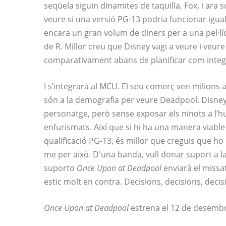
seqüela siguin dinamites de taquilla, Fox, i ara 
veure si una versió PG-13 podria funcionar igua
encara un gran volum de diners per a una pel·lí
de R. Millor creu que Disney vagi a veure i veu
comparativament abans de planificar com integ
I s’integrarà al MCU. El seu comerç ven milions 
són a la demografia per veure Deadpool. Disney 
personatge, però sense exposar els ninots a l’hum
enfurismats. Així que si hi ha una manera viab
qualificació PG-13, és millor que creguis que h
me per això. D'una banda, vull donar suport a la
suporto
Once Upon at Deadpool
enviarà el missa
estic molt en contra. Decisions, decisions, decisi
Once Upon at Deadpool
estrena el 12 de desembre