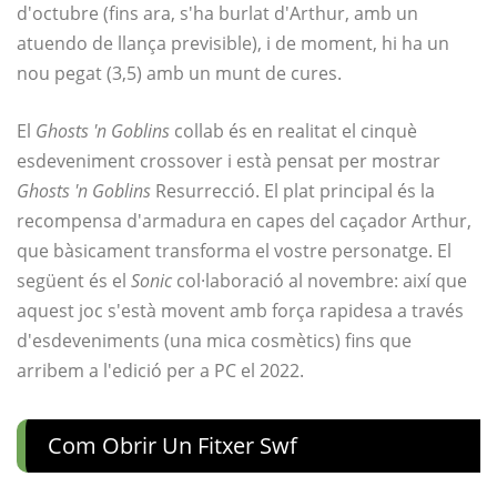
d'octubre (fins ara, s'ha burlat d'Arthur, amb un
atuendo de llança previsible), i de moment, hi ha un
nou pegat (3,5) amb un munt de cures.
El
Ghosts 'n Goblins
collab és en realitat el cinquè
esdeveniment crossover i està pensat per mostrar
Ghosts 'n Goblins
Resurrecció. El plat principal és la
recompensa d'armadura en capes del caçador Arthur,
que bàsicament transforma el vostre personatge. El
següent és el
Sonic
col·laboració al novembre: així que
aquest joc s'està movent amb força rapidesa a través
d'esdeveniments (una mica cosmètics) fins que
arribem a l'edició per a PC el 2022.
Com Obrir Un Fitxer Swf