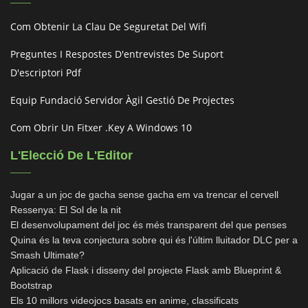
Com Obtenir La Clau De Seguretat Del Wifi
Preguntes I Respostes D'entrevistes De Suport
D'escriptori Pdf
Equip Fundació Servidor Àgil Gestió De Projectes
Com Obrir Un Fitxer .key A Windows 10
L'Elecció De L'Editor
Jugar a un joc de gacha sense gacha em va trencar el cervell
Ressenya: El Sol de la nit
El desenvolupament del joc és més transparent del que penses
Quina és la teva conjectura sobre qui és l'últim lluitador DLC per a
Smash Ultimate?
Aplicació de Flask i disseny del projecte Flask amb Blueprint &
Bootstrap
Els 10 millors videojocs basats en anime, classificats