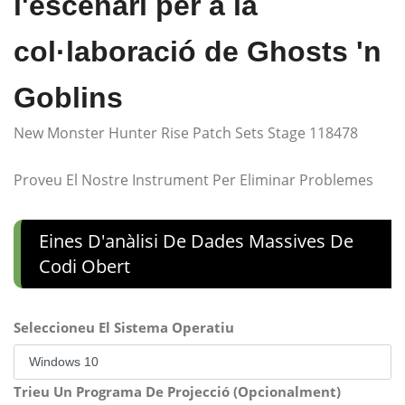
l'escenari per a la
col·laboració de Ghosts 'n
Goblins
New Monster Hunter Rise Patch Sets Stage 118478
Proveu El Nostre Instrument Per Eliminar Problemes
Eines D'anàlisi De Dades Massives De
Codi Obert
Seleccioneu El Sistema Operatiu
Trieu Un Programa De Projecció (Opcionalment)