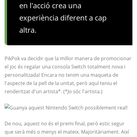
en l'acció crea una
experiència diferent a cap
altra.
PikPok va decidir que la millor manera de promocionar
el joc és regalar una consola Switch totalment nova i
personalitzada! Encara no tenim una maqueta de
l'aspecte de la pell de la unitat, però aquí teniu el
renderitzat d'un artista*. (*Jo sóc l'artista.)
De nou, aquest no és el premi final, però estic segur
que serà més o menys el mateix. Majoritàriament. Així