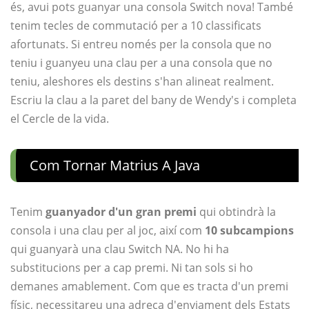
és, avui pots guanyar una consola Switch nova! També
tenim tecles de commutació per a 10 classificats
afortunats. Si entreu només per la consola que no
teniu i guanyeu una clau per a una consola que no
teniu, aleshores els destins s'han alineat realment.
Escriu la clau a la paret del bany de Wendy's i completa
el Cercle de la vida.
Com Tornar Matrius A Java
Tenim
guanyador d'un gran premi
qui obtindrà la
consola i una clau per al joc, així com
10 subcampions
qui guanyarà una clau Switch NA. No hi ha
substitucions per a cap premi. Ni tan sols si ho
demanes amablement. Com que es tracta d'un premi
físic, necessitareu una adreça d'enviament dels Estats