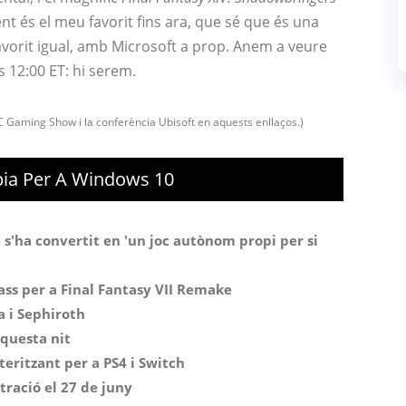
t és el meu favorit fins ara, que sé que és una
avorit igual, amb Microsoft a prop. Anem a veure
 12:00 ET: hi serem.
C Gaming Show i la conferència Ubisoft en aquests enllaços.)
pia Per A Windows 10
 s'ha convertit en 'un joc autònom propi per si
-ass per a Final Fantasy VII Remake
a i Sephiroth
questa nit
teritzant per a PS4 i Switch
ració el 27 de juny