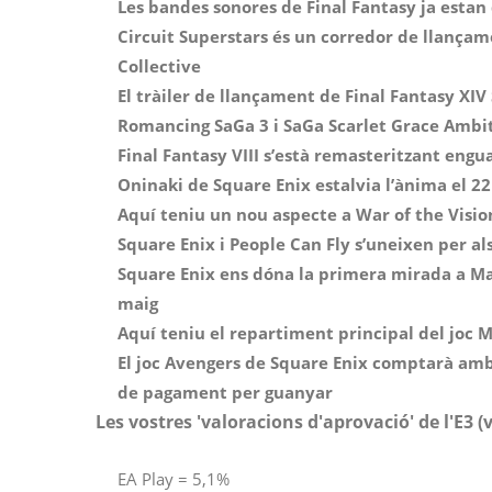
Les bandes sonores de Final Fantasy ja estan
Circuit Superstars és un corredor de llança
Collective
El tràiler de llançament de Final Fantasy XI
Romancing SaGa 3 i SaGa Scarlet Grace Ambiti
Final Fantasy VIII s’està remasteritzant engu
Oninaki de Square Enix estalvia l’ànima el 22
Aquí teniu un nou aspecte a War of the Vision
Square Enix i People Can Fly s’uneixen per als
Square Enix ens dóna la primera mirada a Mar
maig
Aquí teniu el repartiment principal del joc 
El joc Avengers de Square Enix comptarà amb
de pagament per guanyar
Les vostres 'valoracions d'aprovació' de l'E3 (
EA Play = 5,1%