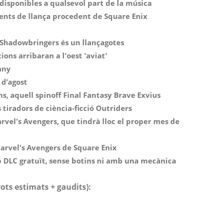
 disponibles a qualsevol part de la música
ments de llança procedent de Square Enix
V Shadowbringers és un llançagotes
ons arribaran a l'oest 'aviat'
any
 d’agost
s, aquell spinoff Final Fantasy Brave Exvius
 tiradors de ciència-ficció Outriders
vel's Avengers, que tindrà lloc el proper mes de
Marvel's Avengers de Square Enix
 DLC gratuït, sense botins ni amb una mecànica
vots estimats + gaudits):