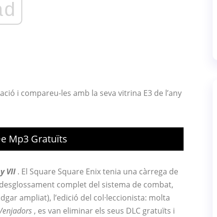
ad
ció i compareu-les amb la seva vitrina E3 de l’any
De Mp3 Gratuïts
 VII
. El Square Square Enix tenia una càrrega de
un desglossament complet del sistema de combat,
ar ampliat), l’edició del col·leccionista: molta
Venjadors
, es van eliminar els seus DLC gratuïts i