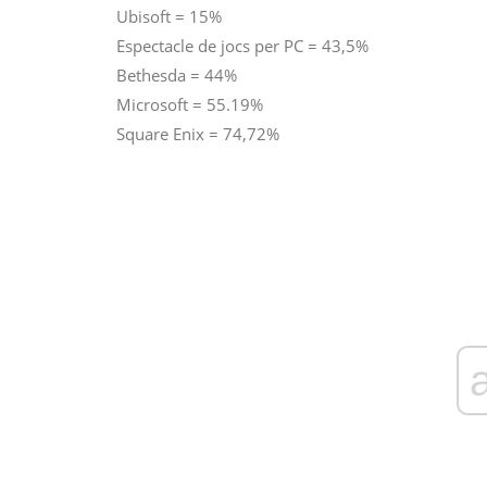
Ubisoft = 15%
Espectacle de jocs per PC = 43,5%
Bethesda = 44%
Microsoft = 55.19%
Square Enix = 74,72%