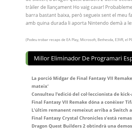
tràiler de llançament Ho vaig cavar! Probablemen
barra bastant baixa, però segueix sent el meu f
amb quina durada li aporta Nintendo demà a les
(Podeu trobar recaps de EA Play, Microsoft, Bethesda, E3VR, el P
Millor Eliminador De Programari Es
La porció Midgar de Final Fantasy VII Remake
mateix'
Consulteu l’edició del col·leccionista de kick
Final Fantasy VII Remake dóna a conèixer Tif
L'últim remanent remeixut arriba a Switch a
Final Fantasy Crystal Chronicles s'està remas
Dragon Quest Builders 2 obtindrà una demost