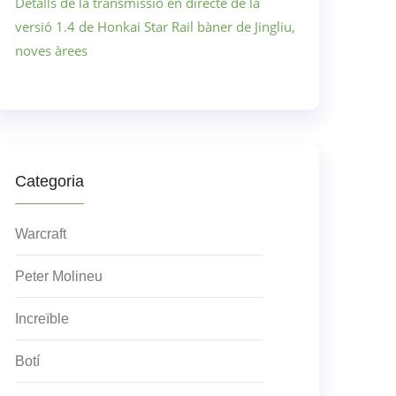
Detalls de la transmissió en directe de la
versió 1.4 de Honkai Star Rail bàner de Jingliu,
noves àrees
Categoria
Warcraft
Peter Molineu
Increïble
Botí