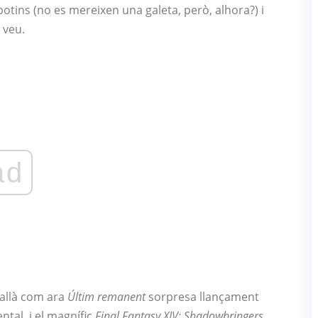
tins (no es mereixen una galeta, però, alhora?) i
 veu.
ad
allà com ara
Últim remanent
sorpresa llançament
tal, i el magnífic
Final Fantasy XIV: Shadowbringers