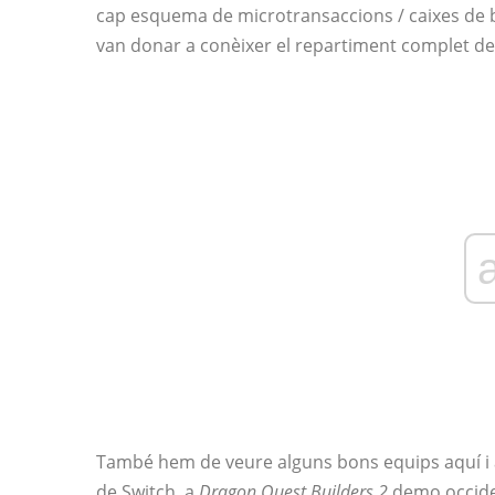
cap esquema de microtransaccions / caixes de bo
van donar a conèixer el repartiment complet de
També hem de veure alguns bons equips aquí i 
de Switch, a
Dragon Quest Builders 2
demo occiden