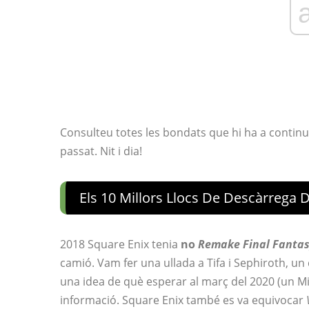
Consulteu totes les bondats que hi ha a continua
passat. Nit i dia!
Els 10 Millors Llocs De Descàrrega 
2018 Square Enix tenia
no
Remake Final Fantasy
camió. Vam fer una ullada a Tifa i Sephiroth, 
una idea de què esperar al març del 2020 (un Midg
informació. Square Enix també es va equivocar