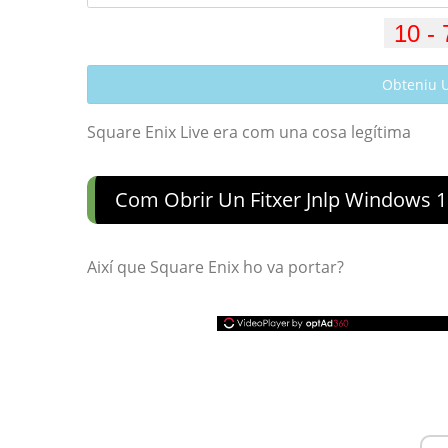
Obteniu 
Square Enix Live era com una cosa legítima
Com Obrir Un Fitxer Jnlp Windows 
Així que Square Enix ho va portar?