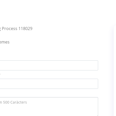
ng Process 118029
lemes
)