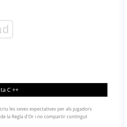
ad
ta C ++
criu les seves expectatives per als jugadors
de la Regla d'Or i no compartir contingut