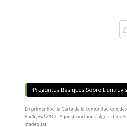
Preguntes Bàsiques Sobre L'entrevis
En primer lloc, la Carta de la comunitat, que des
Battlefield 2042
. Aquests inclouen alguns temes 
inadequat.