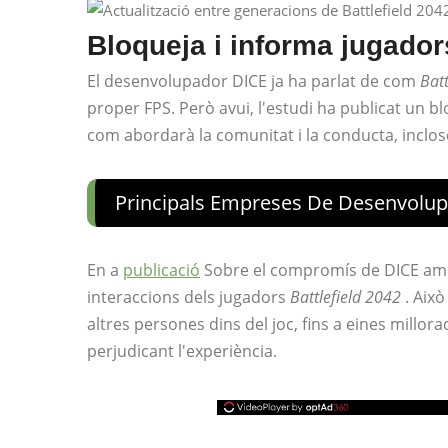
Bloqueja i informa jugador
El desenvolupador DICE ja ha parlat de com
Batt
proper FPS. Però avui, l'estudi ha publicat un bl
com abordarà la comunitat i la conducta, inclo
Principals Empreses De Desenvolu
En a
publicació
Sobre el compromís de DICE amb P
interaccions dels jugadors
Battlefield 2042
. Això
altres persones dins del joc, fins a eines millor
perjudicant l'experiència.