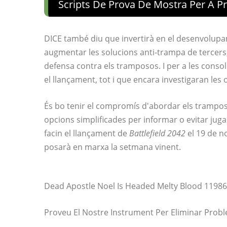
Scripts De Prova De Mostra Per A P
DICE també diu que invertirà en el desenvolupam
augmentar les solucions anti-trampa de tercers
defensa contra els tramposos. I per a les consoles
el llançament, tot i que encara investigaran les 
És bo tenir el compromís d'abordar els trampo
opcions simplificades per informar o evitar juga
facin el llançament de
Battlefield 2042
el 19 de n
posarà en marxa la setmana vinent.
Dead Apostle Noel Is Headed Melty Blood 1198
Proveu El Nostre Instrument Per Eliminar Prob