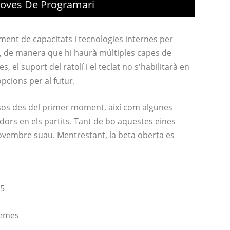
roves De Programari
ent de capacitats i tecnologies internes per
, de manera que hi haurà múltiples capes de
, el suport del ratolí i el teclat no s'habilitarà en
opcions per al futur.
sos des del primer moment, així com algunes
dors en els partits. Tant de bo aquestes eines
ovembre suau. Mentrestant, la beta oberta es
65
lemes