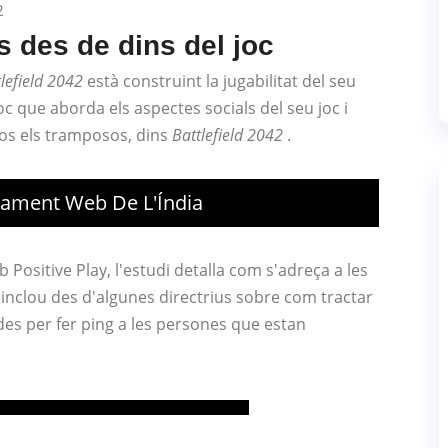
s des de dins del joc
lefield 2042
està construint la jugabilitat del seu
oc que aborda els aspectes socials del seu joc i
sos els tramposos, dins
Battlefield 2042
.
pament Web De L'Índia
ositive Play, l'estudi detalla com s'adreça a les
 inclou des d'algunes directrius sobre com tractar
ades per fer ping a les persones que estan