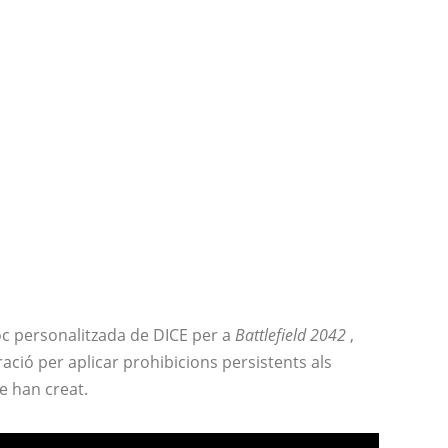
joc personalitzada de DICE per a
Battlefield 2042
,
ració per aplicar prohibicions persistents als
e han creat.