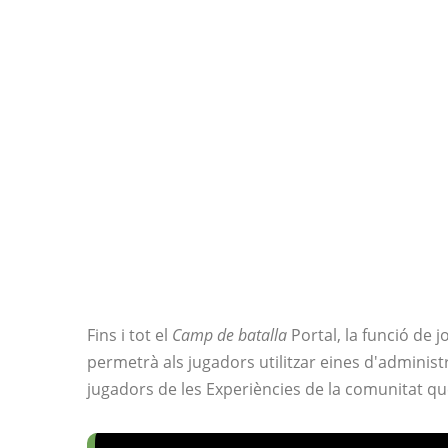
Fins i tot el
Camp de batalla
Portal, la funció de 
permetrà als jugadors utilitzar eines d'administ
jugadors de les Experiències de la comunitat qu