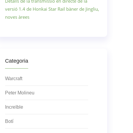
Detalls de la transmissió en directe de la
versió 1.4 de Honkai Star Rail bàner de Jingliu,
noves àrees
Categoria
Warcraft
Peter Molineu
Increïble
Botí