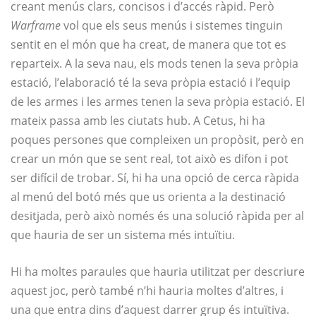
creant menús clars, concisos i d’accés ràpid. Però
Warframe
vol que els seus menús i sistemes tinguin
sentit en el món que ha creat, de manera que tot es
reparteix. A la seva nau, els mods tenen la seva pròpia
estació, l’elaboració té la seva pròpia estació i l’equip
de les armes i les armes tenen la seva pròpia estació. El
mateix passa amb les ciutats hub. A Cetus, hi ha
poques persones que compleixen un propòsit, però en
crear un món que se sent real, tot això es difon i pot
ser difícil de trobar. Sí, hi ha una opció de cerca ràpida
al menú del botó més que us orienta a la destinació
desitjada, però això només és una solució ràpida per al
que hauria de ser un sistema més intuïtiu.
Hi ha moltes paraules que hauria utilitzat per descriure
aquest joc, però també n’hi hauria moltes d’altres, i
una que entra dins d’aquest darrer grup és intuïtiva.