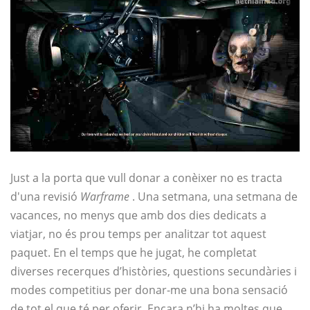
Just a la porta que vull donar a conèixer no es tracta
d'una revisió
Warframe
. Una setmana, una setmana de
vacances, no menys que amb dos dies dedicats a
viatjar, no és prou temps per analitzar tot aquest
paquet. En el temps que he jugat, he completat
diverses recerques d’històries, questions secundàries i
modes competitius per donar-me una bona sensació
de tot el que té per oferir. Encara n’hi ha moltes que