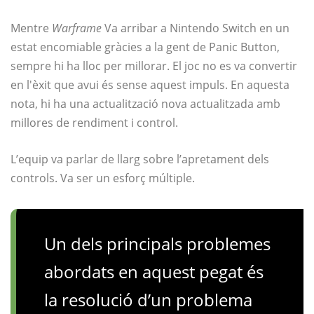
Mentre
Warframe
Va arribar a Nintendo Switch en un
estat encomiable gràcies a la gent de Panic Button,
sempre hi ha lloc per millorar. El joc no es va convertir
en l'èxit que avui és sense aquest impuls. En aquesta
nota, hi ha una actualització nova actualitzada amb
millores de rendiment i control.
L’equip va parlar de llarg sobre l’apretament dels
controls. Va ser un esforç múltiple.
Un dels principals problemes
abordats en aquest pegat és
la resolució d’un problema