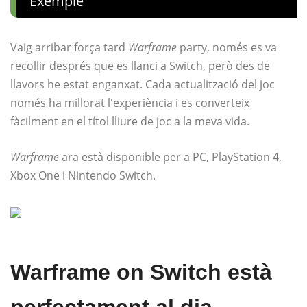
Exemple
Vaig arribar força tard
Warframe
party, només es va
recollir després que es llanci a Switch, però des de
llavors he estat enganxat. Cada actualització del joc
només ha millorat l'experiència i es converteix
fàcilment en el títol lliure de joc a la meva vida.
Warframe
ara està disponible per a PC, PlayStation 4,
Xbox One i Nintendo Switch.
Warframe on Switch està