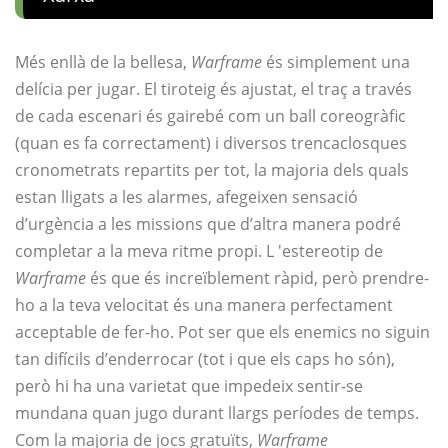
Més enllà de la bellesa,
Warframe
és simplement una
delícia per jugar. El tiroteig és ajustat, el traç a través
de cada escenari és gairebé com un ball coreogràfic
(quan es fa correctament) i diversos trencaclosques
cronometrats repartits per tot, la majoria dels quals
estan lligats a les alarmes, afegeixen sensació
d’urgència a les missions que d’altra manera podré
completar a la meva ritme propi. L 'estereotip de
Warframe
és que és increïblement ràpid, però prendre-
ho a la teva velocitat és una manera perfectament
acceptable de fer-ho. Pot ser que els enemics no siguin
tan difícils d’enderrocar (tot i que els caps ho són),
però hi ha una varietat que impedeix sentir-se
mundana quan jugo durant llargs períodes de temps.
Com la majoria de jocs gratuïts,
Warframe