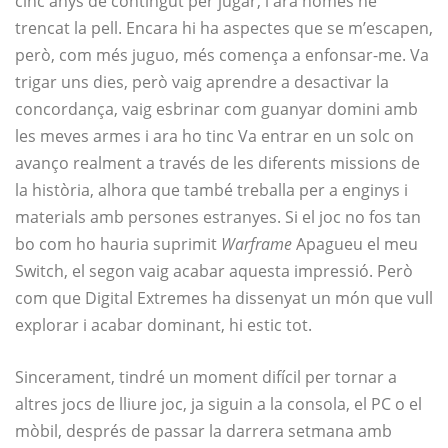
cinc anys de contingut per jugar, i ara només he
trencat la pell. Encara hi ha aspectes que se m’escapen,
però, com més juguo, més comença a enfonsar-me. Va
trigar uns dies, però vaig aprendre a desactivar la
concordança, vaig esbrinar com guanyar domini amb
les meves armes i ara ho tinc Va entrar en un solc on
avanço realment a través de les diferents missions de
la història, alhora que també treballa per a enginys i
materials amb persones estranyes. Si el joc no fos tan
bo com ho hauria suprimit
Warframe
Apagueu el meu
Switch, el segon vaig acabar aquesta impressió. Però
com que Digital Extremes ha dissenyat un món que vull
explorar i acabar dominant, hi estic tot.
Sincerament, tindré un moment difícil per tornar a
altres jocs de lliure joc, ja siguin a la consola, el PC o el
mòbil, després de passar la darrera setmana amb