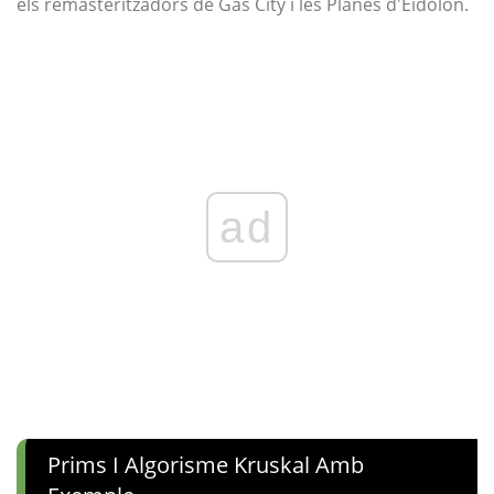
els remasteritzadors de Gas City i les Planes d'Eidolon.
ad
Prims I Algorisme Kruskal Amb