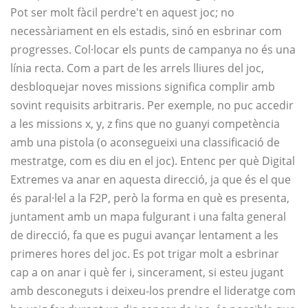
Pot ser molt fàcil perdre't en aquest joc; no
necessàriament en els estadis, sinó en esbrinar com
progresses. Col·locar els punts de campanya no és una
línia recta. Com a part de les arrels lliures del joc,
desbloquejar noves missions significa complir amb
sovint requisits arbitraris. Per exemple, no puc accedir
a les missions x, y, z fins que no guanyi competència
amb una pistola (o aconsegueixi una classificació de
mestratge, com es diu en el joc). Entenc per què Digital
Extremes va anar en aquesta direcció, ja que és el que
és paral·lel a la F2P, però la forma en què es presenta,
juntament amb un mapa fulgurant i una falta general
de direcció, fa que es pugui avançar lentament a les
primeres hores del joc. Es pot trigar molt a esbrinar
cap a on anar i què fer i, sincerament, si esteu jugant
amb desconeguts i deixeu-los prendre el lideratge com