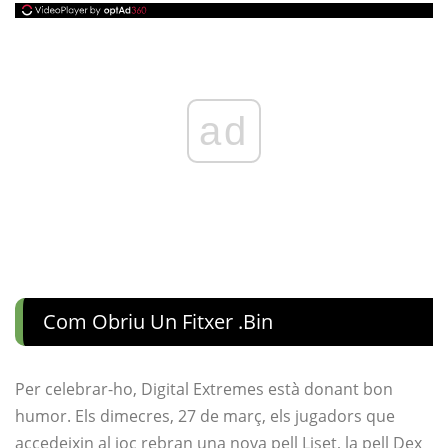
ad
Com Obriu Un Fitxer .bin
Per celebrar-ho, Digital Extremes està donant bon
humor. Els dimecres, 27 de març, els jugadors que
accedeixin al joc rebran una nova pell Liset, la pell Dex