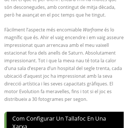
són desconegudes, amb contingut de mitja dècada,
però he avançat en el poc temps que he tingut.
Fàcilment l’aspecte més encomiable
Warframe
és lo
magnífic que és. Ahir el vaig encendre i em vaig asseure
impressionat quan arrencava amb el meu vaixell
estacionat fora dels anells de Saturn. Absolutament
impressionant. Tot i que la meva nau té tota la calor
d’una sala d’espera d’un hospital del segle trenta, cada
ubicació d’aquest joc ha impressionat amb la seva
direcció artística i les seves capacitats gràfiques. El
motor Evolution fa meravelles, fins i tot si el joc es
distribueix a 30 fotogrames per segon.
Com Configurar Un Tallafoc En Una
Xarxa