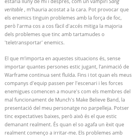
estaria lluny de mi i després, com un vampiri
Sang
veritable
, m’hauria acostat a la cara. Pot provocar que
els enemics tinguin problemes amb la força de foc,
però l'arma cos a cos fàcil d'accés mitiga la majoria
dels problemes que tinc amb tartamudes o
'teletransportar' enemics.
El que m’importa en aquestes situacions és, sense
importar quantes persones estic jugant, l’animació de
Warframe continua sent fluïda. Fins i tot quan els meus
companys d'equip passen per l'escenari i les forces
enemigues comencen a moure's com els membres del
mal funcionament de Munch's Make Believe Band, la
presentació del meu personatge no parpelleja. Potser
tinc expectatives baixes, però això és el que estic
demanant realment. És quan el so agafa un èxit que
realment començo a irritar-me. Els problemes amb