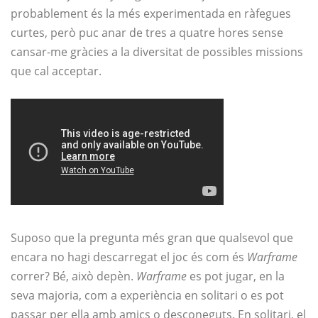
probablement és la més experimentada en ràfegues
curtes, però puc anar de tres a quatre hores sense
cansar-me gràcies a la diversitat de possibles missions
que cal acceptar.
Suposo que la pregunta més gran que qualsevol que
encara no hagi descarregat el joc és com és
Warframe
correr? Bé, això depèn.
Warframe
es pot jugar, en la
seva majoria, com a experiència en solitari o es pot
passar per ella amb amics o desconeguts. En solitari, el