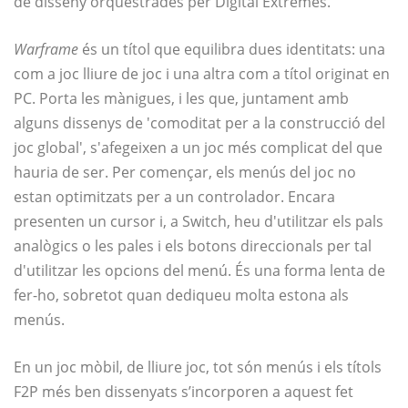
de disseny orquestrades per Digital Extremes.
Warframe
és un títol que equilibra dues identitats: una
com a joc lliure de joc i una altra com a títol originat en
PC. Porta les mànigues, i les que, juntament amb
alguns dissenys de 'comoditat per a la construcció del
joc global', s'afegeixen a un joc més complicat del que
hauria de ser. Per començar, els menús del joc no
estan optimitzats per a un controlador. Encara
presenten un cursor i, a Switch, heu d'utilitzar els pals
analògics o les pales i els botons direccionals per tal
d'utilitzar les opcions del menú. És una forma lenta de
fer-ho, sobretot quan dediqueu molta estona als
menús.
En un joc mòbil, de lliure joc, tot són menús i els títols
F2P més ben dissenyats s’incorporen a aquest fet