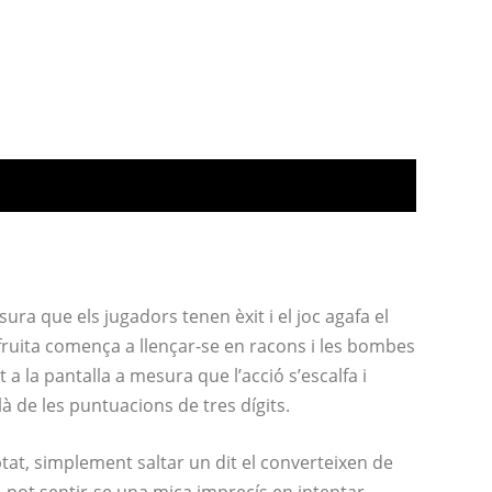
esura que els jugadors tenen èxit i el joc agafa el
a fruita comença a llençar-se en racons i les bombes
a la pantalla a mesura que l’acció s’escalfa i
à de les puntuacions de tres dígits.
ptat, simplement saltar un dit el converteixen de