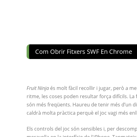
Com Obrir Fitxers SWF En Chrome
Fruit Ninja
és molt fàcil recollir i jugar, però a m
ritme, les coses poden resultar força difícils. L
són més freqüents. Haureu de tenir més d’un dit 
caldrà molta pràctica perquè el joc vagi més enll
Els controls del joc són sensibles i, per descom