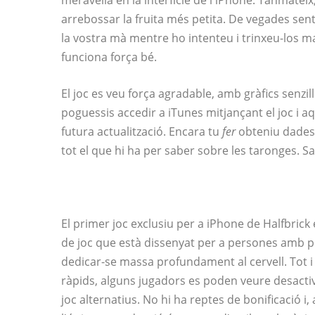
meravella en la interfície de l'iPhone. Tanmatei
arrebossar la fruita més petita. De vegades sen
la vostra mà mentre ho intenteu i trinxeu-los
funciona força bé.
El joc es veu força agradable, amb gràfics senzills
poguessis accedir a iTunes mitjançant el joc i 
futura actualització. Encara tu
fer
obteniu dades 
tot el que hi ha per saber sobre les taronges. 
El primer joc exclusiu per a iPhone de Halfbrick é
de joc que està dissenyat per a persones amb po
dedicar-se massa profundament al cervell. Tot i q
ràpids, alguns jugadors es poden veure desacti
joc alternatius. No hi ha reptes de bonificació i