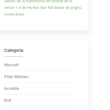
Detalls de la transmissió en directe de la
versió 1.4 de Honkai Star Rail bàner de Jingliu,
noves àrees
Categoria
Warcraft
Peter Molineu
Increïble
Botí