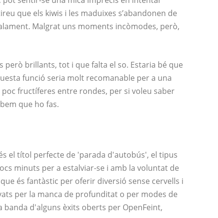
x, pot sentir-se una mica imprecís en intentar
tireu que els kiwis i les maduixes s’abandonen de
 malament. Malgrat uns moments incòmodes, però,
 però brillants, tot i que falta el so. Estaria bé que
aquesta funció seria molt recomanable per a una
poc fructíferes entre rondes, per si voleu saber
Sabem que ho fas.
s el títol perfecte de 'parada d'autobús', el tipus
cs minuts per a estalviar-se i amb la voluntat de
ue és fantàstic per oferir diversió sense cervells i
vats per la manca de profunditat o per modes de
, a banda d'alguns èxits oberts per OpenFeint,