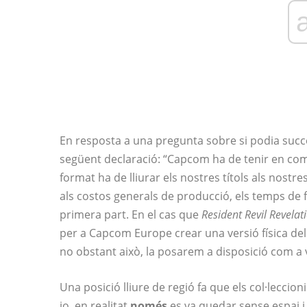
En resposta a una pregunta sobre si podia succe
següent declaració: “Capcom ha de tenir en comp
format ha de lliurar els nostres títols als nostr
als costos generals de producció, els temps de fa
primera part. En el cas que
Resident Revil Revelat
per a Capcom Europe crear una versió física del t
no obstant això, la posarem a disposició com a ve
Una posició lliure de regió fa que els col·leccio
jo, en realitat
només
es va quedar sense espai i 