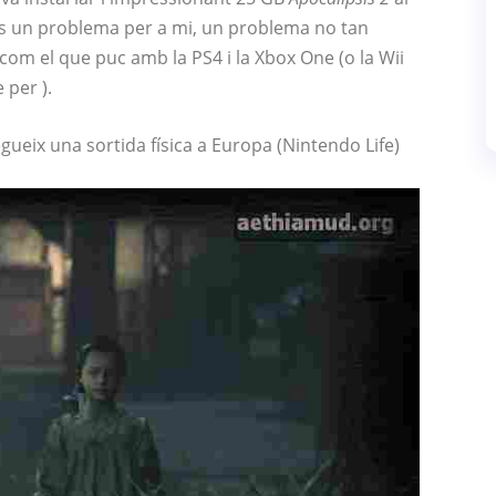
i és un problema per a mi, un problema no tan
com el que puc amb la PS4 i la Xbox One (o la Wii
 per ).
gueix una sortida física a Europa (Nintendo Life)