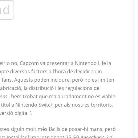
ad
ir o no, Capcom va presentar a Nintendo Life la
te diversos factors a l’hora de decidir quin
es fans. Aquests poden incloure, però no es limiten
bricació, la distribució i les regulacions de
ions
, hem trobat que malauradament no és viable
ítol a Nintendo Switch per als nostres territoris,
rsió digital '.
nistes siguin molt més fàcils de posar-hi mans, però
va instal·lar l'impressionant 25 GB
Apocalipsis 2
al