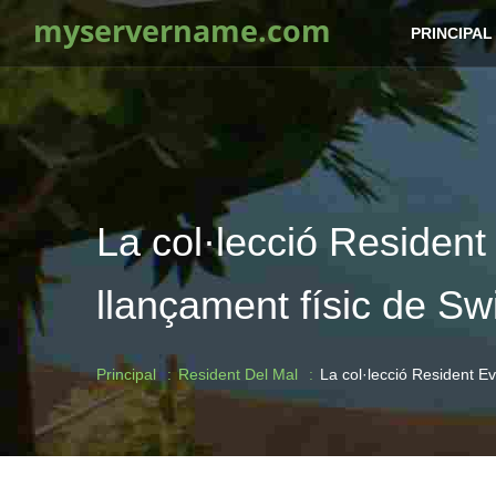
myservername.com
PRINCIPAL
La col·lecció Residen
llançament físic de Sw
Principal
Resident Del Mal
La col·lecció Resident E