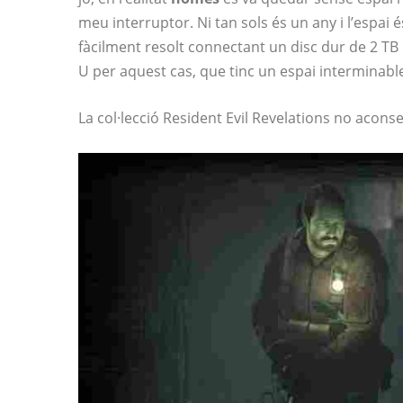
meu interruptor. Ni tan sols és un any i l’espa
fàcilment resolt connectant un disc dur de 2 TB 
U per aquest cas, que tinc un espai interminable
La col·lecció Resident Evil Revelations no aconse