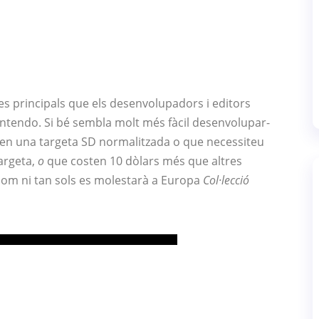
s principals que els desenvolupadors i editors
ntendo. Si bé sembla molt més fàcil desenvolupar-
en una targeta SD normalitzada o que necessiteu
argeta,
o
que costen 10 dòlars més que altres
com ni tan sols es molestarà a Europa
Col·lecció