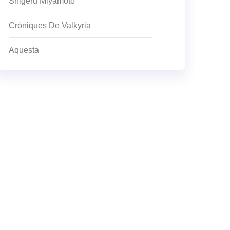
Shigeru Miyamoto
Cròniques De Valkyria
Aquesta